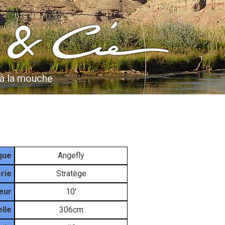
 à la mouche
que
Angefly
rie
Stratège
eur
10'
lle
306cm