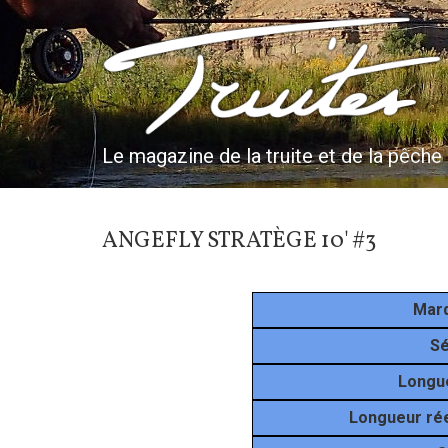
Aller
au
Truites & Cie
contenu
principal
Le magazine de la truite et de la pêche
ANGEFLY STRATÈGE 10' #3
Mar
Sé
Longu
Longueur rée