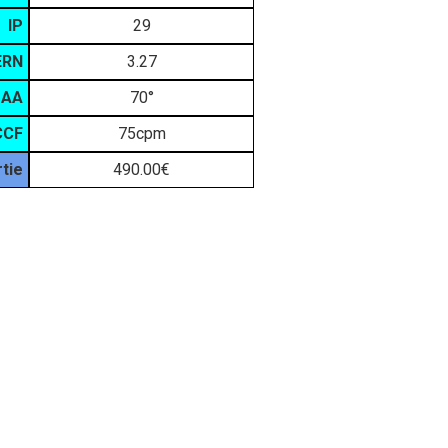
IP
29
ERN
3.27
AA
70°
CCF
75cpm
rtie
490.00€