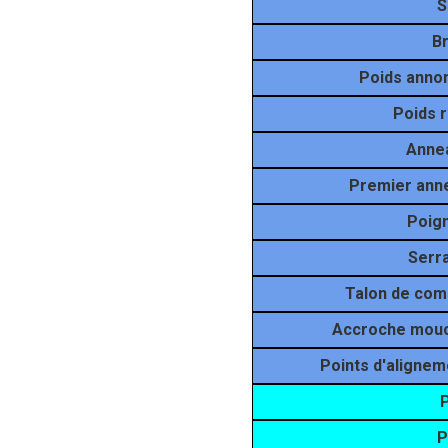
S
Br
Poids anno
Poids r
Anne
Premier ann
Poig
Serr
Talon de com
Accroche mou
Points d'alignem