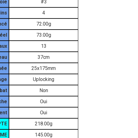
oie
#3
ins
4
ncé
72.00g
éel
73.00g
aux
13
eau
37cm
née
25x175mm
age
Uplocking
bat
Non
che
Oui
ent
Oui
PTE
218.00g
PME
145.00g