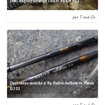
Test : Angefly Stratege TNX 11' #2/3 et #3/4
par T-and-Co
Duel canne mouche 9' #4: Native Anthem vs Vision
XO III
par T-and-Co