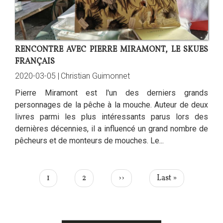
RENCONTRE AVEC PIERRE MIRAMONT, LE SKUES
FRANÇAIS
2020-03-05 |
Christian Guimonnet
Pierre Miramont est l'un des derniers grands
personnages de la pêche à la mouche. Auteur de deux
livres parmi les plus intéressants parus lors des
dernières décennies, il a influencé un grand nombre de
pêcheurs et de monteurs de mouches. Le...
PAGINATION
Page
1
Page
2
Page
››
Dernière
Last »
courante
suivante
page