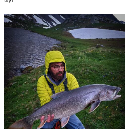
top !"
Image