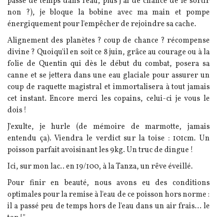
passe de temps dans l'eau, plus j'ai de chance de le sortir
non ?), je bloque la bobine avec ma main et pompe
énergiquement pour l'empêcher de rejoindre sa cache.
Alignement des planètes ? coup de chance ? récompense
divine ? Quoiqu'il en soit ce 8 juin, grâce au courage ou à la
folie de Quentin qui dès le début du combat, posera sa
canne et se jettera dans une eau glaciale pour assurer un
coup de raquette magistral et immortalisera à tout jamais
cet instant. Encore merci les copains, celui-ci je vous le
dois !
J'exulte, je hurle (de mémoire de marmotte, jamais
entendu ça). Viendra le verdict sur la toise : 101cm. Un
poisson parfait avoisinant les 9kg. Un truc de dingue !
Ici, sur mon lac.. en 19/100, à la Tanza, un rêve éveillé.
Pour finir en beauté, nous avons eu des conditions
optimales pour la remise à l'eau de ce poisson hors norme :
il a passé peu de temps hors de l'eau dans un air frais... le