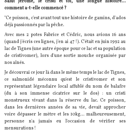
Texte
Salut Jérôme, le cristi et toi, une longue histoire...
comment a-t-elle commencé ?
"Ce poisson, c'est avant tout une histoire de gamins, d'ados
déjà passionnés par la pêche.
Avec mes 2 potes Fabrice et Cédric, nous avions 16 ans
(quand j'écris ces lignes, j'en ai 47 !). C'était en juin 1992 au
lac de Tignes (une autre époque pour ce lac et sa population
de cristivomer), lors d'une sortie mouche organisée par
nos aînés.
Je découvrai ce jour là dans le même temps le lac de Tignes,
ce salmonidé méconnu qu'est le cristivomer et son
représentant légendaire local affublé du nom de balafre
(du à son immense cicatrice sur le dos) : un cristi
monstrueux vivant dans la réserve du lac. Ce poisson,
dans les dernières années de sa vie, devait approcher
voire dépasser le mètre et les 10kg... malheureusement,
personne n'a jamais eu l'occasion de vérifier ses
mensurations !