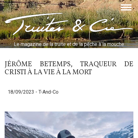
Aller
Togg
au
navig
contenu
Truites & Cie
principal
Le magazine de la truite et de la pêche à la mouche
JÉRÔME BETEMPS, TRAQUEUR DE
CRISTI À LA VIE À LA MORT
18/09/2023 -
T-And-Co