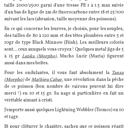
taille 2000/2500 garni d'une tresse PE 1 à 1.5 max suivie
d'un bas de ligne de 2m de fluorocarbone entre 18 et 25/100
suivant les lacs (abrasion, taille moyenne des poissons).
En ce qui concerne les leurres, je choisis, pour les souples,
des tailles de 80 à 120 mm et des têtes plombées entre 5 et
10gr de type Black Minnow (Fiish). Les meilleurs coloris
sont... ceux auxquels vous croyez ! Quelques metal jigs de 5
à 15 gr
Lanka (Morpho
),
Mucho Lucir (Maria) figurent
aussi dans mes boîtes.
Pour les ondulantes, il vous faut absolument la
Tanza
(Morpho)
de
Mathieu Cabar
, une révolution dans la pêche
de ce poisson (bon nombre de vairons peuvent lui dire
merci !) en 10 et 15 gr. Sa nage si particulière en fait un
véritable aimant à cristi.
J'emporte aussi quelques Lightning Wobbler (Tiemco) en 10
et 14gr.
Et pour clôturer le chapitre, sachez que ce poisson réagit