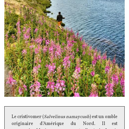
Texte
Le cristivomer (
Salvelinus namaycush
) est un omble
originaire d’Amérique du Nord. Il est