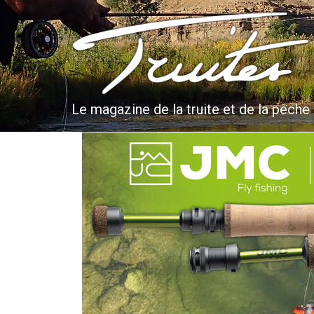
Aller
au
Truites & Cie
contenu
principal
Le magazine de la truite et de la pêche