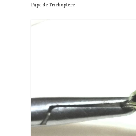
Texte
Pupe de Trichoptère
Image