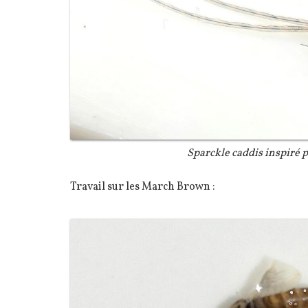
Légende
Sparckle caddis inspiré 
Texte
Travail sur les March Brown :
Image