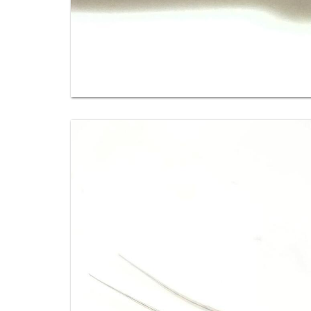
Image