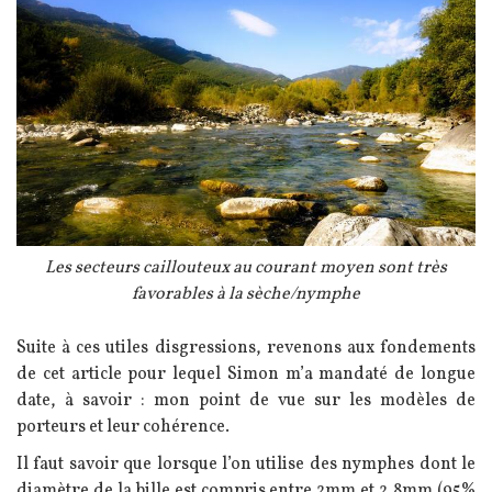
Légende
Les secteurs caillouteux au courant moyen sont très
favorables à la sèche/nymphe
Texte
Suite à ces utiles disgressions, revenons aux fondements
de cet article pour lequel Simon m’a mandaté de longue
date, à savoir : mon point de vue sur les modèles de
porteurs et leur cohérence.
Il faut savoir que lorsque l’on utilise des nymphes dont le
diamètre de la bille est compris entre 2mm et 2,8mm (95%