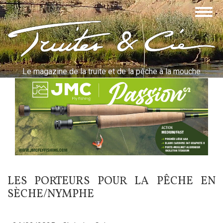
Aller
Togg
au
navig
contenu
Truites & Cie
principal
Le magazine de la truite et de la pêche à la mouche
LES PORTEURS POUR LA PÊCHE EN
SÈCHE/NYMPHE