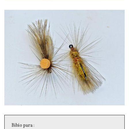
Image
Texte
Bibio para :