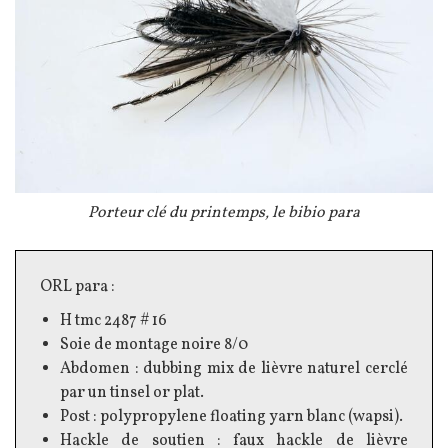
Légende
Porteur clé du printemps, le bibio para
Texte
ORL para :
H tmc 2487 # 16
Soie de montage noire 8/0
Abdomen : dubbing mix de lièvre naturel cerclé
par un tinsel or plat.
Post : polypropylene floating yarn blanc (wapsi).
Hackle de soutien : faux hackle de lièvre