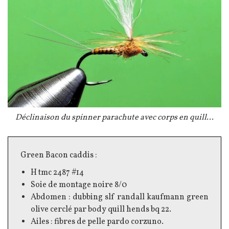
Légende
Déclinaison du spinner parachute avec corps en quill...
Texte
Green Bacon caddis :
H tmc 2487 #14
Soie de montage noire 8/0
Abdomen : dubbing slf randall kaufmann green
olive cerclé par body quill hends bq 22.
Ailes : fibres de pelle pardo corzuno.