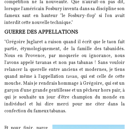
compétition né la nouveauté. Que n'aurait-on pas dit,
lorsque l'américain Fosbury inventa dans sa discipline son
fameux saut en hauteur "le Fosbury-flop" si l'on avait
interdit cette nouvelle technique."
GUERRE DES APPELLATIONS
"Grégoire Juglaret a raison quand il écrit que le taon fait
partie, étymologiquement, de la famille des tabanidés.
Nous en Provence, par moquerie ou ignorance, nous
l'avons appelé tavanas et non pas tabanas ! Sans vouloir
relancer la querelle entre anciens et modernes, je tiens
quand même à l'appellation
tavan
, qui est celle de cette
mouche. Mais je rendrais hommage à Grégoire, qui est un
garçon d'une grande gentillesse et un pêcheur hors pair, à
qui je souhaite un jour d'être champion du monde en
individuel et lui dire merci pour me citer dans la
confection du fameux tabanas.
Texte
Et pour finir, parce
Image