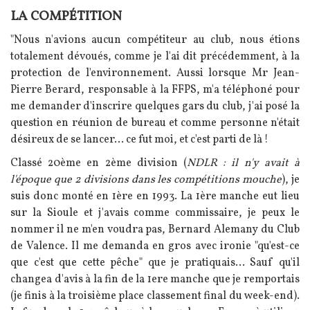
LA COMPÉTITION
Texte
"Nous n'avions aucun compétiteur au club, nous étions
totalement dévoués, comme je l'ai dit précédemment, à la
protection de l'environnement. Aussi lorsque Mr Jean-
Pierre Berard, responsable à la FFPS, m'a téléphoné pour
me demander d'inscrire quelques gars du club, j'ai posé la
question en réunion de bureau et comme personne n'était
désireux de se lancer... ce fut moi, et c'est parti de là !
Classé 20ème en 2ème division (
NDLR : il n'y avait à
l'époque que 2 divisions dans les compétitions mouche
), je
suis donc monté en 1ère en 1993. La 1ère manche eut lieu
sur la Sioule et j'avais comme commissaire, je peux le
nommer il ne m'en voudra pas, Bernard Alemany du Club
de Valence. Il me demanda en gros avec ironie "qu'est-ce
que c'est que cette pêche" que je pratiquais... Sauf qu'il
changea d'avis à la fin de la 1ere manche que je remportais
(je finis à la troisième place classement final du week-end).