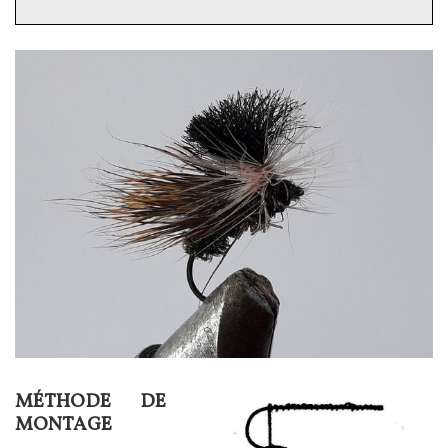
Image
MÉTHODE DE
Texte
Image
MONTAGE