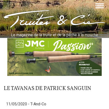
Aller
Togg
au
navig
contenu
Truites & Cie
principal
Le magazine de la truite et de la pêche à la mouche
LE TAVANAS DE PATRICK SANGUIN
11/05/2020 -
T-And-Co