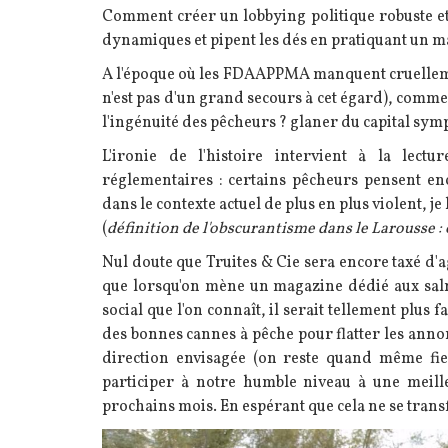
Comment créer un lobbying politique robuste et
dynamiques et pipent les dés en pratiquant un m
A l'époque où les FDAAPPMA manquent cruelleme
n'est pas d'un grand secours à cet égard), comme
l'ingénuité des pêcheurs ? glaner du capital sym
L'ironie de l'histoire intervient à la lect
réglementaires : certains pêcheurs pensent en
dans le contexte actuel de plus en plus violent, je
(
définition de l'obscurantisme dans le Larousse : o
Nul doute que Truites & Cie sera encore taxé d'a
que lorsqu'on mène un magazine dédié aux salm
social que l'on connaît, il serait tellement plus f
des bonnes cannes à pêche pour flatter les annon
direction envisagée (on reste quand même fie
participer à notre humble niveau à une meill
prochains mois. En espérant que cela ne se tran