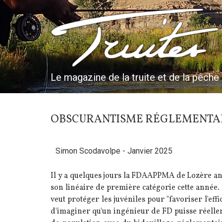
Aller
au
Truites & Cie
contenu
principal
Le magazine de la truite et de la pêche
OBSCURANTISME RÉGLEMENTA
Simon Scodavolpe
- Janvier 2025
Il y a quelques jours la FDAAPPMA de Lozère ann
son linéaire de première catégorie cette année.
veut protéger les juvéniles pour "favoriser l'effic
d'imaginer qu'un ingénieur de FD puisse réellem