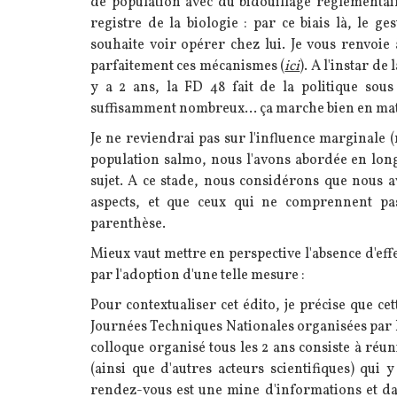
de population avec du bidouillage réglementaire
registre de la biologie : par ce biais là, le ge
souhaite voir opérer chez lui. Je vous renvoie 
parfaitement ces mécanismes (
ici
). A l'instar de
y a 2 ans, la FD 48 fait de la politique sous
suffisamment nombreux... ça marche bien en ma
Je ne reviendrai pas sur l'influence marginale 
population salmo, nous l'avons abordée en long
sujet. A ce stade, nous considérons que nous av
aspects, et que ceux qui ne comprennent p
parenthèse.
Mieux vaut mettre en perspective l'absence d'ef
par l'adoption d'une telle mesure :
Pour contextualiser cet édito, je précise que c
Journées Techniques Nationales organisées par l
colloque organisé tous les 2 ans consiste à réu
(ainsi que d'autres acteurs scientifiques) qui 
rendez-vous est une mine d'informations et d