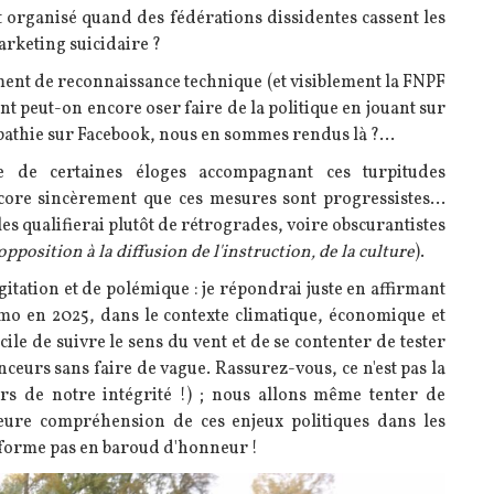
 organisé quand des fédérations dissidentes cassent les
arketing suicidaire ?
nt de reconnaissance technique (et visiblement la FNPF
nt peut-on encore oser faire de la politique en jouant sur
pathie sur Facebook, nous en sommes rendus là ?...
ure de certaines éloges accompagnant ces turpitudes
core sincèrement que ces mesures sont progressistes...
 les qualifierai plutôt de rétrogrades, voire obscurantistes
pposition à la diffusion de l'instruction, de la culture
).
gitation et de polémique : je répondrai juste en affirmant
o en 2025, dans le contexte climatique, économique et
acile de suivre le sens du vent et de se contenter de tester
ceurs sans faire de vague. Rassurez-vous, ce n'est pas la
rs de notre intégrité !) ; nous allons même tenter de
eure compréhension de ces enjeux politiques dans les
sforme pas en baroud d'honneur !