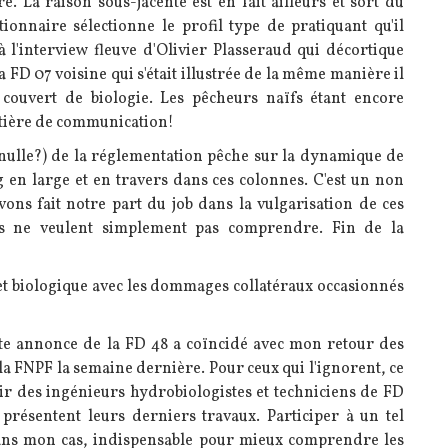
. La raison sous-jacente est en fait ailleurs et sort du
stionnaire sélectionne le profil type de pratiquant qu'il
à l'interview fleuve d'Olivier Plasseraud qui décortique
 la FD 07 voisine qui s'était illustrée de la même manière il
 couvert de biologie. Les pêcheurs naïfs étant encore
tière de communication!
(nulle?) de la réglementation pêche sur la dynamique de
 en large et en travers dans ces colonnes. C'est un non
ons fait notre part du job dans la vulgarisation de ces
as ne veulent simplement pas comprendre. Fin de la
fet biologique avec les dommages collatéraux occasionnés
ette annonce de la FD 48 a coïncidé avec mon retour des
a FNPF la semaine dernière. Pour ceux qui l'ignorent, ce
nir des ingénieurs hydrobiologistes et techniciens de FD
y présentent leurs derniers travaux. Participer à un tel
ans mon cas, indispensable pour mieux comprendre les