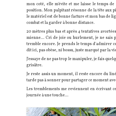
mon coté, elle m'évite et me laisse le temps d
position. Mon palpitant résonne de la tête aux pie
le matériel est de bonne facture et mon bas de li
combat et la garder à bonne distance.
20 mètres plus bas et après 4 tentatives avortées 
mienne... Cri de joie ou hurlement, je ne sais 
tremble encore. Je prends le temps d'admirer c
dit ici, pas obèse, ni bossu, juste marqué par la vie
J'essaye de ne pas trop le manipuler, je fais quelq
grisâtre.
Je reste assis un moment, il reste encore du lin
tarde pas à sonner pour partager ce moment avec
Les tremblements me reviennent en écrivant ces 
journée à une touche...
Image