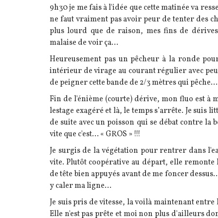
9h30 je me fais à l'idée que cette matinée va ress
ne faut vraiment pas avoir peur de tenter des ch
plus lourd que de raison, mes fins de dérive
malaise de voir ça...
Heureusement pas un pêcheur à la ronde pour 
intérieur de virage au courant régulier avec pe
de peigner cette bande de 2/3 mètres qui pêche...
Fin de l'énième (courte) dérive, mon fluo est à 
lestage exagéré et là, le temps s’arrête. Je suis l
de suite avec un poisson qui se débat contre la
vite que c'est... « GROS » !!!
Je surgis de la végétation pour rentrer dans l'ea
vite. Plutôt coopérative au départ, elle remont
de tête bien appuyés avant de me foncer dessus..
y caler ma ligne...
Je suis pris de vitesse, la voilà maintenant entr
Elle n'est pas prête et moi non plus d'ailleurs don