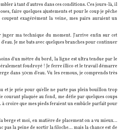
embler à tant d'autres dans ces conditions. Ces jours-là, il
oses, faire quelques ajustements et pour le coup je pêche
s coupent exagérément la veine, mes pairs auraient un
juger ma technique du moment. J'arrive enfin sur cet
u d'eau. Je me bats avec quelques branches pour continuer
moins d'un mètre du bord, la ligne est ultra tendue par le
ittéralement foudroyé ! Je ferre illico et le travail démarre
 berge dans 30cm d'eau. Vu les remous, je comprends très
u et je prie pour qu'elle ne parte pas plein bouillon trop
e le courant plaquée au fond, me défie par quelques coups
. à croire que mes pieds feraient un embâcle parfait pour
e la berge et moi, en matière de placement on a vu mieux...
c pas la peine de sortir la filoche... mais la chance est de