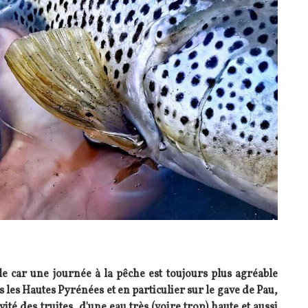
icile car une journée à la pêche est toujours plus agréable
s les Hautes Pyrénées et en particulier sur le gave de Pau,
té des truites, d'une eau très (voire trop) haute et aussi