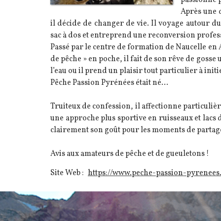
passionne p
Après une q
il décide de changer de vie. Il voyage autour 
sac à dos et entreprend une reconversion professi
Passé par le centre de formation de Naucelle en
de pêche » en poche, il fait de son rêve de gosse
l’eau ou il prend un plaisir tout particulier à init
Pêche Passion Pyrénées était né...
Truiteux de confession, il affectionne particuliè
une approche plus sportive en ruisseaux et lacs d
clairement son goût pour les moments de partage et
Avis aux amateurs de pêche et de gueuletons !
Site Web :
https://www.peche-passion-pyrenees
Image