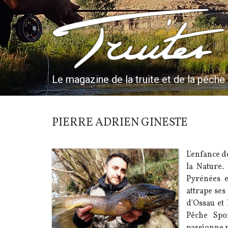
Aller
au
Truites & Cie
contenu
principal
Le magazine de la truite et de la pêche
PIERRE ADRIEN GINESTE
L'enfance d
la Nature.
Pyrénées e
attrape ses
d'Ossau et 
Pêche Spo