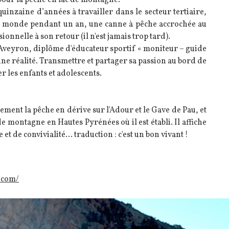
our la pêche en lac de montagne.
uinzaine d’années à travailler dans le secteur tertiaire,
du monde pendant un an, une canne à pêche accrochée au
onnelle à son retour (il n'est jamais trop tard).
 Aveyron, diplôme d'éducateur sportif « moniteur – guide
 une réalité. Transmettre et partager sa passion au bord de
ier les enfants et adolescents.
rement la pêche en dérive sur l'Adour et le Gave de Pau, et
e montagne en Hautes Pyrénées où il est établi. Il affiche
 de convivialité... traduction : c'est un bon vivant !
.com/