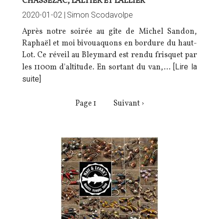
CHASSEZAC, L'ALTIER ET L'ALLIER
2020-01-02 |
Simon Scodavolpe
Après notre soirée au
gîte de Michel Sandon
,
Raphaël et moi bivouaquons en bordure du haut-
Lot. Ce réveil au Bleymard est rendu frisquet par
les 1100m d'altitude. En sortant du van,…
[Lire la
suite]
PAGINATION
Page 1
Page
Suivant ›
suivante