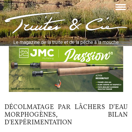
Aller
Togg
au
navig
contenu
Truites & Cie
principal
Le magazine de la truite et de la pêche à la mouche
DÉCOLMATAGE PAR LÂCHERS D’EAU
MORPHOGÈNES, BILAN
D'EXPÉRIMENTATION