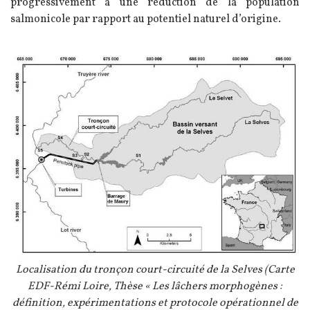
progressivement à une réduction de la population
salmonicole par rapport au potentiel naturel d’origine.
Image
Légende
Localisation du tronçon court-circuité de la Selves (Carte
EDF-Rémi Loire, Thèse « Les lâchers morphogènes :
définition, expérimentations et protocole opérationnel de