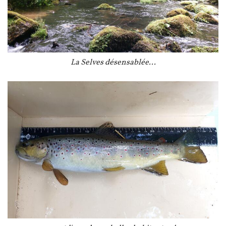
Légende
La Selves désensablée...
Image