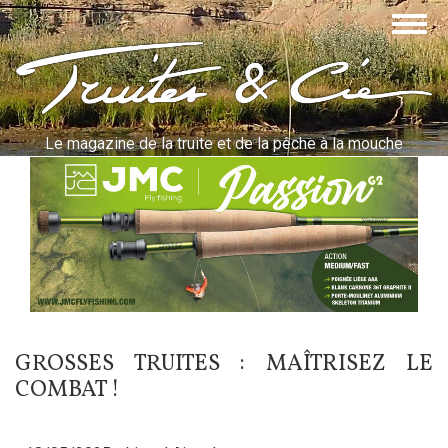
Aller
Togg
au
navig
contenu
Truites & Cie
principal
Le magazine de la truite et de la pêche à la mouche
GROSSES TRUITES : MAÎTRISEZ LE
COMBAT !