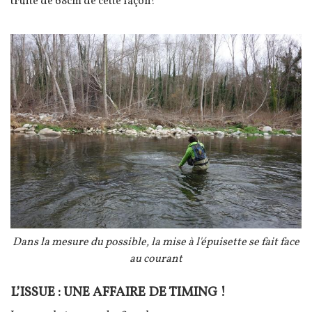
truite de 68cm de cette façon!
Image
Légende
Dans la mesure du possible, la mise à l'épuisette se fait face
au courant
L’ISSUE : UNE AFFAIRE DE TIMING !
Texte