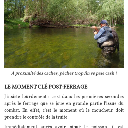
Légende
A proximité des caches, pêcher trop fin se paie cash !
LE MOMENT CLÉ POST-FERRAGE
Texte
J'insiste lourdement : c’est dans les premières secondes
après le ferrage que se joue en grande partie l’issue du
combat. En effet, c’est le moment où le moucheur doit
prendre le contrôle de la truite.
Immédiatement après avoir piqué le poisson, il est