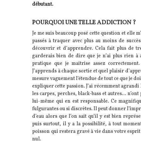
débutant.
POURQUOI UNE TELLE ADDICTION ?
Texte
Je me suis beaucoup posé cette question et elle m
passés à traquer avec plus au moins de succès c
découvrir et d’apprendre. Cela fait plus de tr
garderais bien de dire que je n’ai plus rien à
pratique que je maitrise assez correctement
J’apprends à chaque sortie et quel plaisir d’app
mesure vaguement l’étendue de tout ce que je dois
expliquer cette passion. J’ai récemment agrandi 
les carpes, perches, black-bass et autres… n’ont
lui-même qui en est responsable. Ce magnifique
fulgurantes ou si discrètes. Il peut donner l’im
d’eau alors que l’on sait qu’il y est bien repré
puis surtout, il y a la possibilité, à tout mom
poisson qui restera gravé à vie dans votre esprit 
nul.