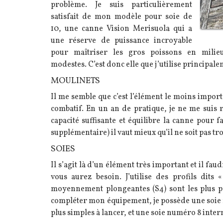
problème. Je suis particulièrement
satisfait de mon modèle pour soie de
10, une canne Vision Merisuola qui a
une réserve de puissance incroyable
pour maîtriser les gros poissons en milie
modestes.
C’est donc elle que j’utilise principal
MOULINETS
Il me semble que c’est l’élément le moins importa
combatif. En un an de pratique, je ne me suis re
capacité suffisante et équilibre la canne pour f
supplémentaire) il vaut mieux qu’il ne soit pas tr
SOIES
Il s’agit là d’un élément très important et il f
vous aurez besoin. J’utilise des profils dits
moyennement plongeantes (S4) sont les plus po
compléter mon équipement, je possède une soie nu
plus simples à lancer, et une soie numéro 8 inte