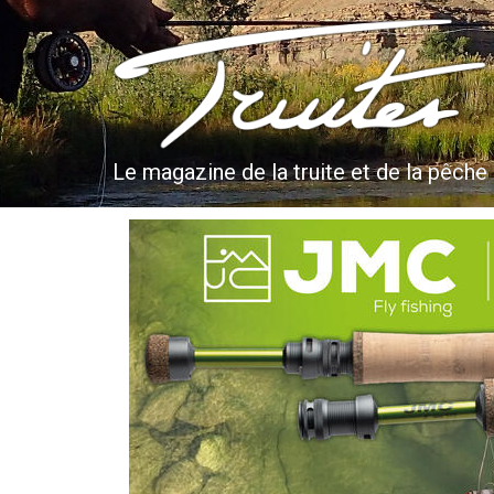
Aller
au
Truites & Cie
contenu
principal
Le magazine de la truite et de la pêche