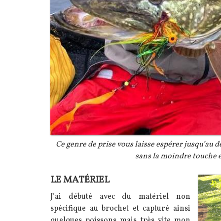
Légende
Ce genre de prise vous laisse espérer jusqu’au 
sans la moindre touche e
LE MATÉRIEL
Texte
Image
J’ai débuté avec du matériel non
spécifique au brochet et capturé ainsi
quelques poissons mais très vite mon