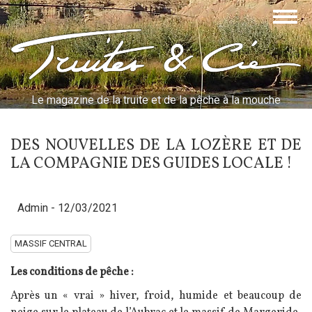
Aller
Togg
au
navig
contenu
Truites & Cie
principal
Le magazine de la truite et de la pêche à la mouche
DES NOUVELLES DE LA LOZÈRE ET DE
LA COMPAGNIE DES GUIDES LOCALE !
Admin
- 12/03/2021
MASSIF CENTRAL
Les conditions de pêche :
Après un « vrai » hiver, froid, humide et beaucoup de