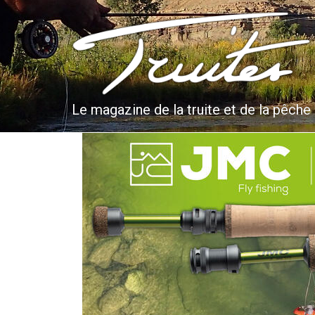
Aller
au
Truites & Cie
contenu
principal
Le magazine de la truite et de la pêche