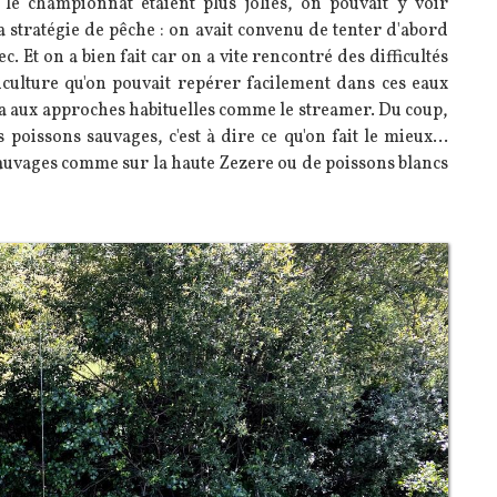
 le championnat étaient plus jolies, on pouvait y voir
a stratégie de pêche : on avait convenu de tenter d'abord
c. Et on a bien fait car on a vite rencontré des difficultés
iculture qu'on pouvait repérer facilement dans ces eaux
e ça aux approches habituelles comme le streamer. Du coup,
 poissons sauvages, c'est à dire ce qu'on fait le mieux...
es sauvages comme sur la haute Zezere ou de poissons blancs