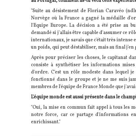
au Portugal, comment as-tu vécu cette expérience
"Suite au désistement de Florian Caravéo (ndl
Norvège où la France a gagné la médaille d'or 
l'Equipe Europe. La décision a été prise au b
demandé si j'allais être capable d'assumer ce rô
internationaux, je savais que c'était très intense 
un poids, qui peut déstabiliser, mais au final j'en
Après pour préciser les choses, le capitanat dan
consiste à synthétiser les informations mise
d'ordre. C'est un rôle modeste dans lequel je 
fonctionné dans le groupe et je ne me suis jama
membres de l'équipe de France Monde que j'avai
L'équipe monde est aussi présente dans le cham
"Oui, la mise en commun fait appel à tous les me
notre force, car ce partage d'informations en
enrichissant."