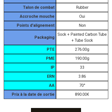
Talon de combat
Rubber
Accroche mouche
Oui
Points d'alignement
Non
Sock + Painted Carbon Tube
Packaging
+ Tube Sock
PTE
276.00g
PME
190.00g
IP
33
ERN
3.86
AA
70°
Prix à la date de sortie
890.00€