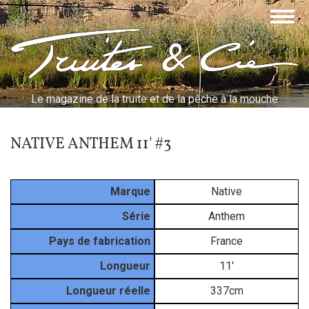
Aller
Togg
au
navig
contenu
Truites & Cie
principal
Le magazine de la truite et de la pêche à la mouche
NATIVE ANTHEM 11' #3
Marque
Native
Série
Anthem
Pays de fabrication
France
Longueur
11'
Longueur réelle
337cm