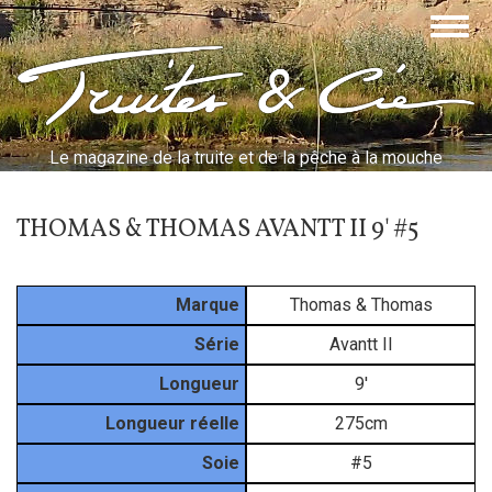
Aller
Togg
au
navig
contenu
Truites & Cie
principal
Le magazine de la truite et de la pêche à la mouche
THOMAS & THOMAS AVANTT II 9' #5
Marque
Thomas & Thomas
Série
Avantt II
Longueur
9'
Longueur réelle
275cm
Soie
#5