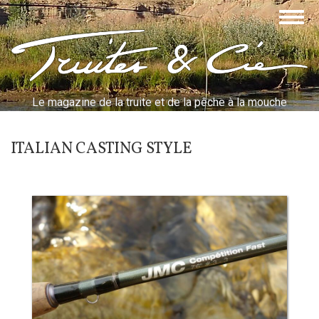
Aller
Togg
au
navig
contenu
Truites & Cie
principal
Le magazine de la truite et de la pêche à la mouche
ITALIAN CASTING STYLE