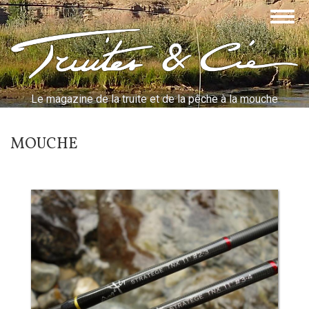
Aller
Togg
au
navig
contenu
Truites & Cie
principal
Le magazine de la truite et de la pêche à la mouche
MOUCHE