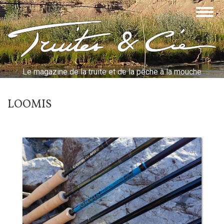
Aller
Togg
au
navig
contenu
Truites & Cie
principal
Le magazine de la truite et de la pêche à la mouche
LOOMIS