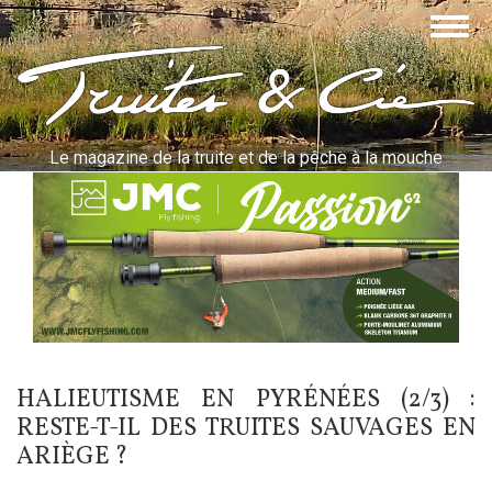
Aller
Togg
au
navig
contenu
Truites & Cie
principal
Le magazine de la truite et de la pêche à la mouche
HALIEUTISME EN PYRÉNÉES (2/3) :
RESTE-T-IL DES TRUITES SAUVAGES EN
ARIÈGE ?