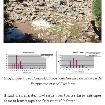
Image
Légende
Graphique 1 : recolonisation post-sécheresse de 2003 ru de
Fouyrouse et ru d'Estalane
Texte
Il faut bien insister là-dessus : les truites fario sauvages
passent leur temps à se friter pour l’habitat !