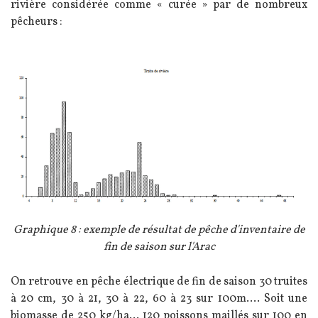
rivière considérée comme « curée » par de nombreux
pêcheurs :
Image
Légende
Graphique 8 : exemple de résultat de pêche d'inventaire de
fin de saison sur l'Arac
Texte
On retrouve en pêche électrique de fin de saison 30 truites
à 20 cm, 30 à 21, 30 à 22, 60 à 23 sur 100m…. Soit une
biomasse de 250 kg/ha… 120 poissons maillés sur 100 en