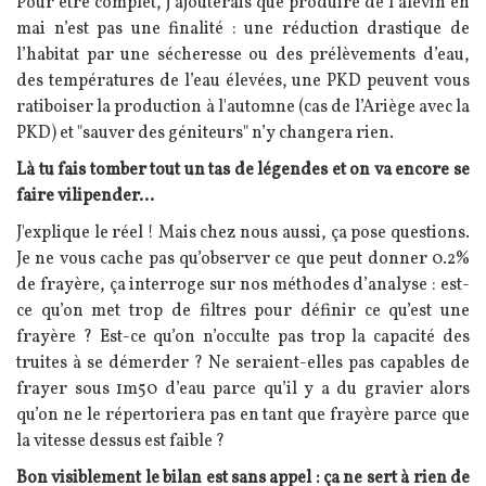
Pour être complet, j'ajouterais que produire de l’alevin en
mai n’est pas une finalité : une réduction drastique de
l’habitat par une sécheresse ou des prélèvements d’eau,
des températures de l’eau élevées, une PKD peuvent vous
ratiboiser la production à l'automne (cas de l’Ariège avec la
PKD) et "sauver des géniteurs" n’y changera rien.
Là tu fais tomber tout un tas de légendes et on va encore se
faire vilipender...
J'explique le réel ! Mais chez nous aussi, ça pose questions.
Je ne vous cache pas qu’observer ce que peut donner 0.2%
de frayère, ça interroge sur nos méthodes d’analyse : est-
ce qu’on met trop de filtres pour définir ce qu’est une
frayère ? Est-ce qu’on n’occulte pas trop la capacité des
truites à se démerder ? Ne seraient-elles pas capables de
frayer sous 1m50 d’eau parce qu’il y a du gravier alors
qu’on ne le répertoriera pas en tant que frayère parce que
la vitesse dessus est faible ?
Bon visiblement le bilan est sans appel : ça ne sert à rien de