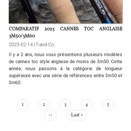
COMPARATIF 2023 CANNES TOC ANGLAISE
3M50/3M60
2023-02-14 |
T-and-Co
Il y a 2 ans, nous vous présentions plusieurs modèles
de cannes toc style anglaise de moins de 3m50. Cette
année, nous passons à la catégorie de longueur
supérieure avec une série de références entre 3m50 et
3m60 :
PAGINATION
Page
1
Page
2
Page
3
Page
4
Page
5
courante
Page
››
Dernière
Last »
suivante
page