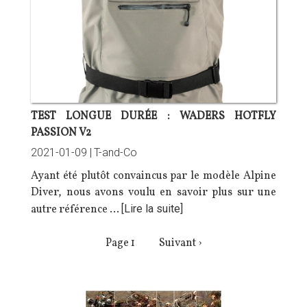
TEST LONGUE DURÉE : WADERS HOTFLY
PASSION V2
2021-01-09 |
T-and-Co
Ayant été plutôt convaincus par le modèle
Alpine
Diver
, nous avons voulu en savoir plus sur une
autre référence …
[Lire la suite]
PAGINATION
Page 1
Page
Suivant ›
suivante