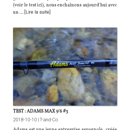
(voir le test
ici
), nous enchaînons aujourd'hui avec
un …
[Lire la suite]
TEST : ADAMS MAX 9'6 #3
2018-10-10 |
T-and-Co
Adams est une jeune entreprise espagnole, créée