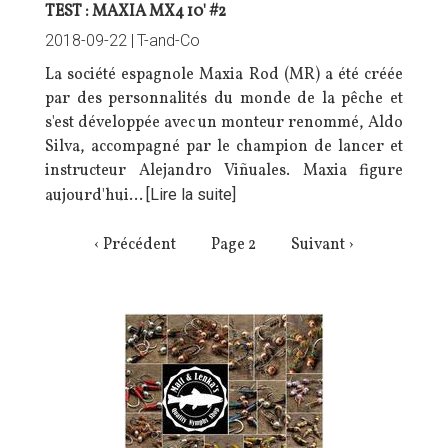
TEST : MAXIA MX4 10' #2
2018-09-22 |
T-and-Co
La société espagnole Maxia Rod (MR) a été créée
par des personnalités du monde de la pêche et
s'est développée avec un monteur renommé, Aldo
Silva, accompagné par le champion de lancer et
instructeur Alejandro Viñuales. Maxia figure
aujourd'hui…
[Lire la suite]
PAGINATION
Page
‹ Précédent
Page 2
Page
Suivant ›
précédente
suivante