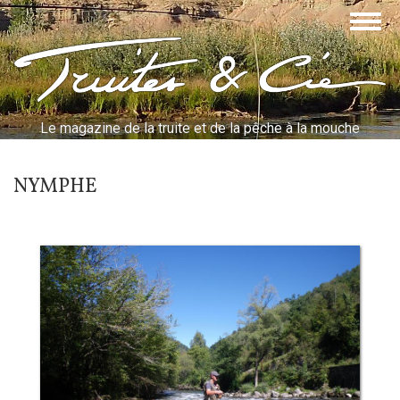
Aller
Togg
au
navig
contenu
Truites & Cie
principal
Le magazine de la truite et de la pêche à la mouche
NYMPHE