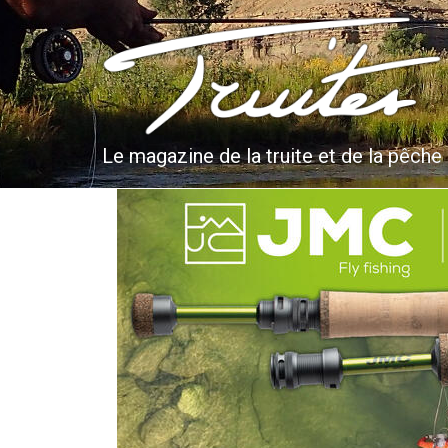
Aller
au
Truites & Cie
contenu
principal
Le magazine de la truite et de la pêche