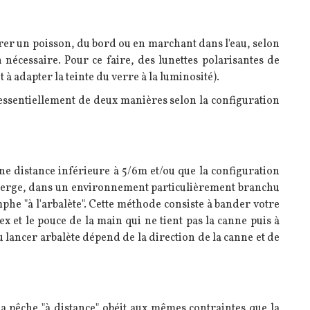
érer un poisson, du bord ou en marchant dans l'eau, selon
ion nécessaire. Pour ce faire, des lunettes polarisantes de
à adapter la teinte du verre à la luminosité).
e essentiellement de deux manières selon la configuration
 une distance inférieure à 5/6m et/ou que la configuration
 berge, dans un environnement particulièrement branchu
mphe "à l'arbalète". Cette méthode consiste à bander votre
ex et le pouce de la main qui ne tient pas la canne puis à
u lancer arbalète dépend de la direction de la canne et de
la pêche "à distance" obéit aux mêmes contraintes que la