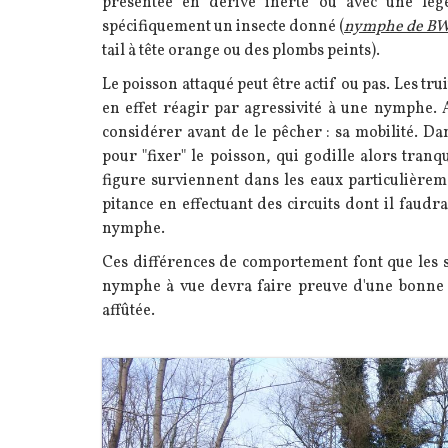
présentée en dérive inerte ou avec une lég
spécifiquement un insecte donné (
nymphe de B
tail à tête orange ou des plombs peints).
Le poisson attaqué peut être actif ou pas. Les tr
en effet réagir par agressivité à une nymphe. A
considérer avant de le pêcher : sa mobilité. Dan
pour "fixer" le poisson, qui godille alors tranq
figure surviennent dans les eaux particulièrem
pitance en effectuant des circuits dont il faudr
nymphe.
Ces différences de comportement font que les si
nymphe à vue devra faire preuve d'une bonne ca
affûtée.
Image