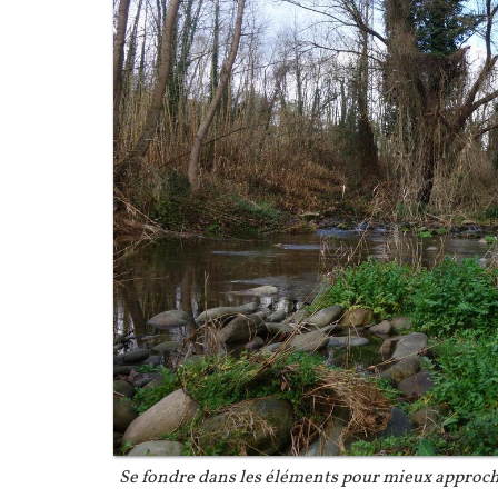
Légende
Se fondre dans les éléments pour mieux approche