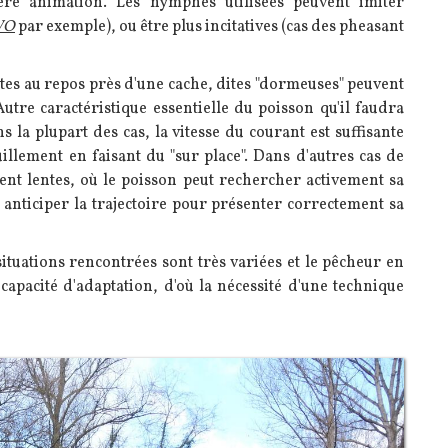
ère animation. Les nymphes utilisées peuvent imiter
WO
par exemple), ou être plus incitatives (cas des pheasant
uites au repos près d'une cache, dites "dormeuses" peuvent
utre caractéristique essentielle du poisson qu'il faudra
s la plupart des cas, la vitesse du courant est suffisante
uillement en faisant du "sur place". Dans d'autres cas de
ent lentes, où le poisson peut rechercher activement sa
a anticiper la trajectoire pour présenter correctement sa
tuations rencontrées sont très variées et le pêcheur en
pacité d'adaptation, d'où la nécessité d'une technique