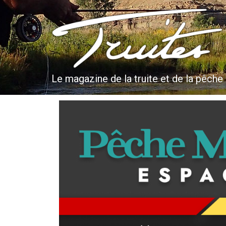
Aller
au
Truites & Cie
contenu
principal
Le magazine de la truite et de la pêche