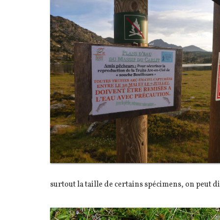
Image
Texte
surtout la taille de certains spécimens, on peut di
Image