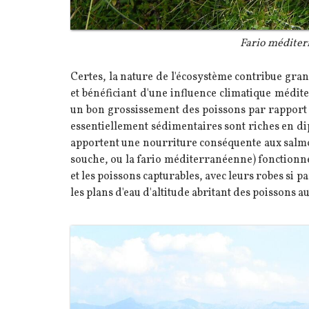
Légende
Fario médite
Texte
Certes, la nature de l'écosystème contribue gran
et bénéficiant d'une influence climatique médite
un bon grossissement des poissons par rapport à
essentiellement sédimentaires sont riches en dipt
apportent une nourriture conséquente aux salmon
souche, ou la fario méditerranéenne) fonctionne
et les poissons capturables, avec leurs robes si pa
les plans d'eau d'altitude abritant des poissons a
Image