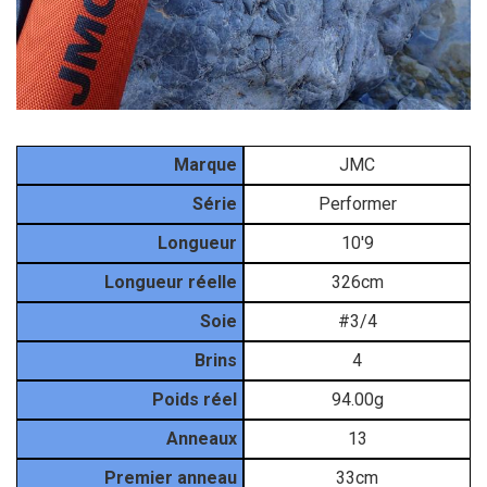
Matériel
Marque
JMC
Série
Performer
Longueur
10'9
Longueur réelle
326cm
Soie
#3/4
Brins
4
Poids réel
94.00g
Anneaux
13
Premier anneau
33cm