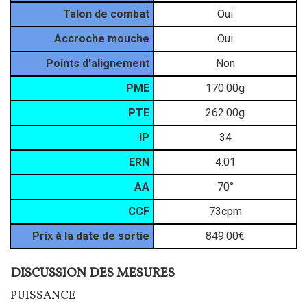
Talon de combat
Oui
Accroche mouche
Oui
Points d'alignement
Non
PME
170.00g
PTE
262.00g
IP
34
ERN
4.01
AA
70°
CCF
73cpm
Prix à la date de sortie
849.00€
DISCUSSION DES MESURES
Texte
PUISSANCE