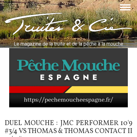
Aller
Togg
au
navig
contenu
Truites & Cie
principal
Le magazine de la truite et de la pêche à la mouche
DUEL MOUCHE : JMC PERFORMER 10'9
#3/4 VS THOMAS & THOMAS CONTACT II