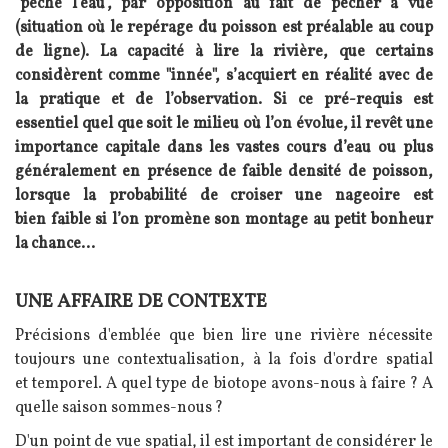
"pêche l’eau", par opposition au fait de pêcher à vue
(situation où le repérage du poisson est préalable au coup
de ligne). La capacité à lire la rivière, que certains
considèrent comme "innée", s’acquiert en réalité avec de
la pratique et de l’observation. Si ce pré-requis est
essentiel quel que soit le milieu où l’on évolue, il revêt une
importance capitale dans les vastes cours d’eau ou plus
généralement en présence de faible densité de poisson,
lorsque la probabilité de croiser une nageoire est
bien faible si l’on promène son montage au petit bonheur
la chance...
UNE AFFAIRE DE CONTEXTE
Texte
Précisions d'emblée que bien lire une rivière nécessite
toujours une contextualisation, à la fois d'ordre spatial
et temporel. A quel type de biotope avons-nous à faire ? A
quelle saison sommes-nous ?
D'un point de vue spatial, il est important de considérer le