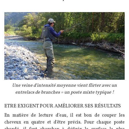
Image
Légende
Une veine d'intensité moyenne vient flirter avec un
entrelacs de branches = un poste mixte typique !
ETRE EXIGENT POUR AMÉLIORER SES RÉSULTATS
Texte
En matière de lecture d’eau, il est bon de couper les
cheveux en quatre et d'être précis. Pour chaque poste