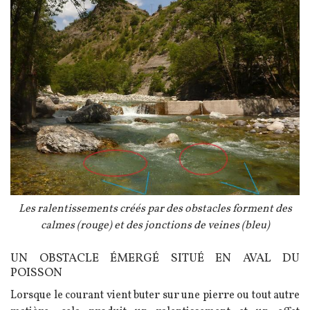
Légende
Les ralentissements créés par des obstacles forment des
calmes (rouge) et des jonctions de veines (bleu)
UN OBSTACLE ÉMERGÉ SITUÉ EN AVAL DU
Texte
POISSON
Lorsque le courant vient buter sur une pierre ou tout autre