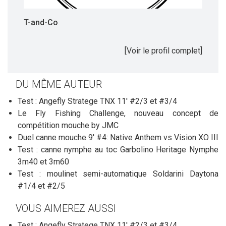
T-and-Co
[Voir le profil complet]
DU MÊME AUTEUR
Test : Angefly Stratege TNX 11' #2/3 et #3/4
Le Fly Fishing Challenge, nouveau concept de
compétition mouche by JMC
Duel canne mouche 9' #4: Native Anthem vs Vision XO III
Test : canne nymphe au toc Garbolino Heritage Nymphe
3m40 et 3m60
Test : moulinet semi-automatique Soldarini Daytona
#1/4 et #2/5
VOUS AIMEREZ AUSSI
Test : Angefly Stratege TNX 11' #2/3 et #3/4