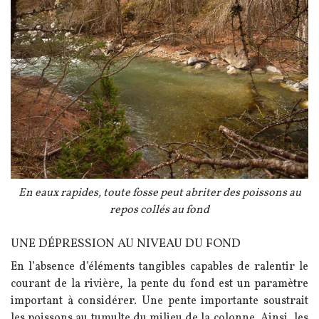
Légende
En eaux rapides, toute fosse peut abriter des poissons au
repos collés au fond
UNE DÉPRESSION AU NIVEAU DU FOND
Texte
En l’absence d’éléments tangibles capables de ralentir le
courant de la rivière, la pente du fond est un paramètre
important à considérer. Une pente importante soustrait
les poissons au tumulte du milieu de la colonne. Ainsi, les