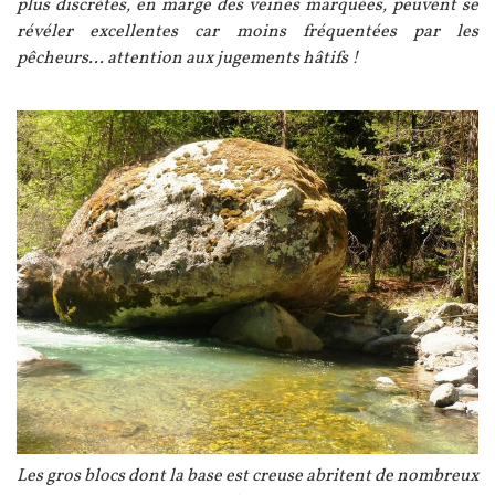
plus discrètes, en marge des veines marquées, peuvent se
révéler excellentes car moins fréquentées par les
pêcheurs... attention aux jugements hâtifs !
Image
Légende
Les gros blocs dont la base est creuse abritent de nombreux