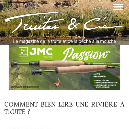
Aller
Togg
au
navig
contenu
Truites & Cie
principal
Le magazine de la truite et de la pêche à la mouche
COMMENT BIEN LIRE UNE RIVIÈRE À
TRUITE ?