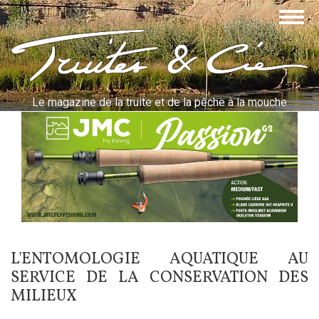
Aller
Togg
au
navig
contenu
Truites & Cie
principal
Le magazine de la truite et de la pêche à la mouche
L'ENTOMOLOGIE AQUATIQUE AU
SERVICE DE LA CONSERVATION DES
MILIEUX