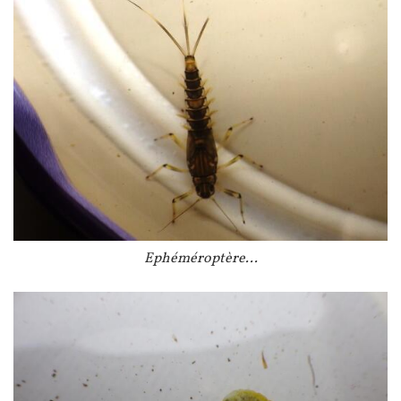
Légende
Ephéméroptère...
Image