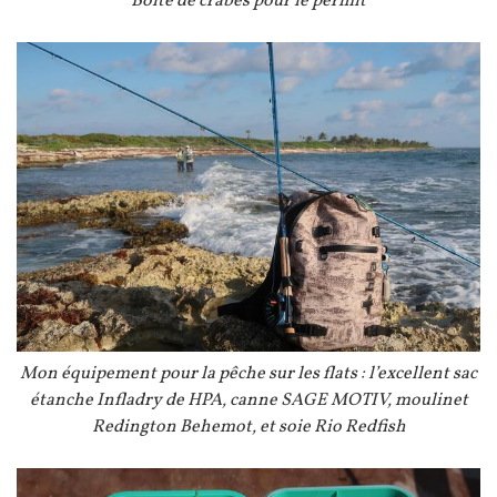
Légende
Boite de crabes pour le permit
Image
Légende
Mon équipement pour la pêche sur les flats : l’excellent sac
étanche Infladry de HPA, canne SAGE MOTIV, moulinet
Redington Behemot, et soie Rio Redfish
Image