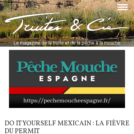
Aller
Togg
au
navig
contenu
Truites & Cie
principal
Le magazine de la truite et de la pêche à la mouche
DO IT YOURSELF MEXICAIN : LA FIÈVRE
DU PERMIT