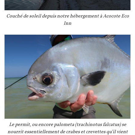
Légende
Couché de soleil depuis notre hébergement à Acocote Eco
Inn
Image
Légende
Le permit, ou encore palometa (trachinotus falcatus) se
nourrit essentiellement de crabes et crevettes qu’il vient