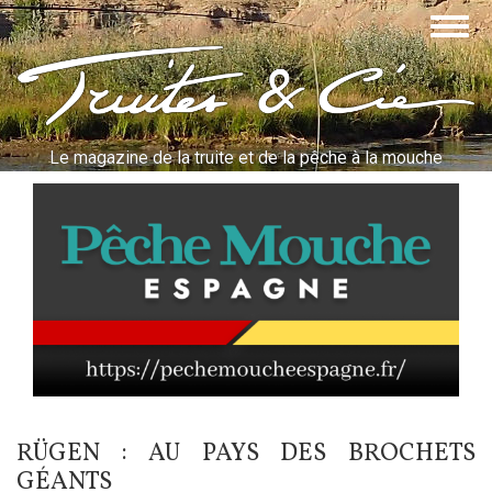
Aller
Togg
au
navig
contenu
Truites & Cie
principal
Le magazine de la truite et de la pêche à la mouche
RÜGEN : AU PAYS DES BROCHETS
GÉANTS