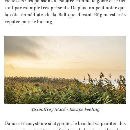
richesses : les poissons d’estuaire comme le gobie et le flet
sont par exemple très présents. De plus, on peut noter que
la côte immédiate de la Baltique devant Rügen est très
réputée pour le hareng.
Image
Légende
©Geoffrey Macé - Escape Feeling
Texte
Dans cet écosystème si atypique, le brochet va profiter des