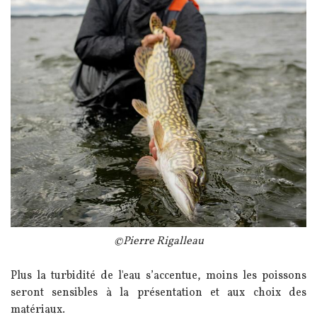
Légende
©Pierre Rigalleau
Texte
Plus la turbidité de l'eau s’accentue, moins les poissons
seront sensibles à la présentation et aux choix des
matériaux.