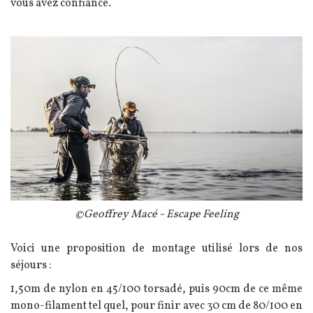
vous avez confiance.
Image
Légende
©Geoffrey Macé - Escape Feeling
Texte
Voici une proposition de montage utilisé lors de nos
séjours :
1,50m de nylon en 45/100 torsadé, puis 90cm de ce même
mono-filament tel quel, pour finir avec 30 cm de 80/100 en