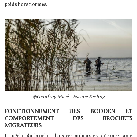
poids hors normes.
Image
Légende
©Geoffrey Macé - Escape Feeling
FONCTIONNEMENT DES BODDEN ET
Texte
COMPORTEMENT DES BROCHETS
MIGRATEURS
La pêche du brochet dans ces milieux est déconcertante