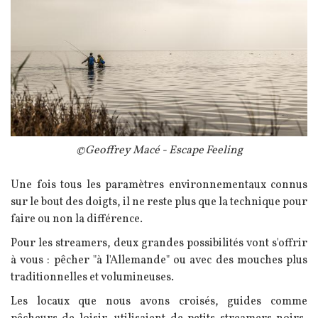
Légende
©Geoffrey Macé - Escape Feeling
Texte
Une fois tous les paramètres environnementaux connus
sur le bout des doigts, il ne reste plus que la technique pour
faire ou non la différence.
Pour les streamers, deux grandes possibilités vont s'offrir
à vous : p
êcher "à l'Allemande" ou avec des mouches plus
traditionnelles et volumineuses.
Les locaux que nous avons croisés, guides comme