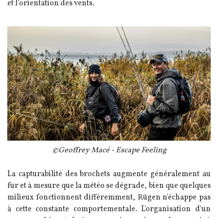
et l’orientation des vents.
Image
Légende
©Geoffrey Macé - Escape Feeling
Texte
La capturabilité des brochets augmente généralement au
fur et à mesure que la météo se dégrade, bien que quelques
milieux fonctionnent différemment, Rügen n'échappe pas
à cette constante comportementale. L'organisation d'un