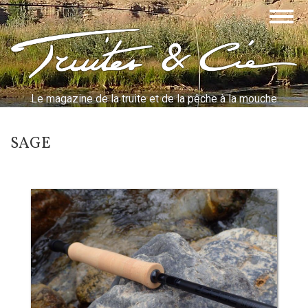
Aller
Togg
au
navig
contenu
Truites & Cie
principal
Le magazine de la truite et de la pêche à la mouche
SAGE