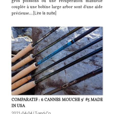
gros poissons où une récupération manuelle
couplée à une bobine large arbor sont d'une aide
précieuse…
[Lire la suite]
COMPARATIF : 6 CANNES MOUCHE 9' #5 MADE
IN USA
2021-04-04 |
T-and-Co