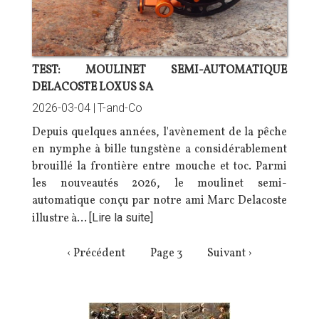
TEST: MOULINET SEMI-AUTOMATIQUE
DELACOSTE LOXUS SA
2026-03-04 |
T-and-Co
Depuis quelques années, l'avènement de la pêche
en nymphe à bille tungstène a considérablement
brouillé la frontière entre mouche et toc. Parmi
les nouveautés 2026, le moulinet semi-
automatique conçu par notre ami Marc Delacoste
illustre à…
[Lire la suite]
PAGINATION
Page
‹ Précédent
Page 3
Page
Suivant ›
précédente
suivante