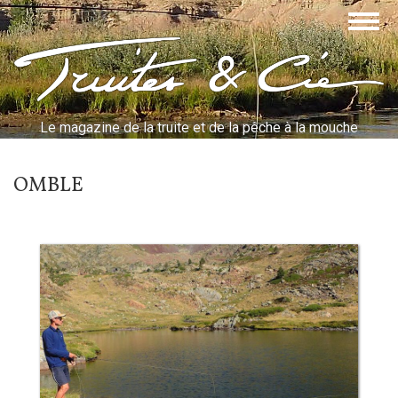
Aller
Togg
au
navig
contenu
Truites & Cie
principal
Le magazine de la truite et de la pêche à la mouche
OMBLE