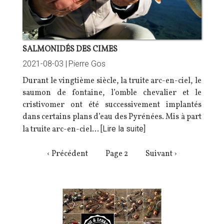
SALMONIDÉS DES CIMES
2021-08-03 |
Pierre Gos
Durant le vingtième siècle, la truite arc-en-ciel, le
saumon de fontaine, l’omble chevalier et le
cristivomer ont été successivement implantés
dans certains plans d’eau des Pyrénées. Mis à part
la truite arc-en-ciel…
[Lire la suite]
PAGINATION
Page
‹ Précédent
Page 2
Page
Suivant ›
précédente
suivante