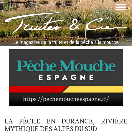
Aller
Togg
au
navig
contenu
Truites & Cie
principal
Le magazine de la truite et de la pêche à la mouche
LA PÊCHE EN DURANCE, RIVIÈRE
MYTHIQUE DES ALPES DU SUD