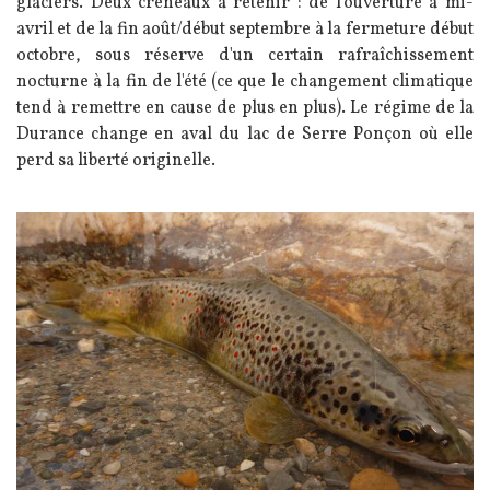
glaciers. Deux créneaux à retenir : de l'ouverture à mi-
avril et de la fin août/déb
ut septembre
à la fermeture déb
ut
octobre
, sous réserve d'un certain rafraîchissement
nocturne à la fin de l'été (ce que le changement climatique
tend à remettre en cause de plus en plus).
Le régime de la
Durance change en aval du lac de Serre Ponçon où elle
perd sa liberté originelle.
Image