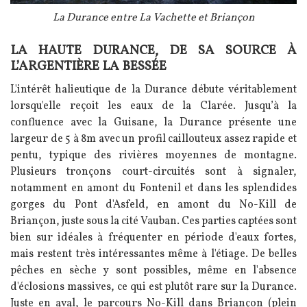
Légende
La Durance entre La Vachette et Briançon
LA HAUTE DURANCE, DE SA SOURCE À
Texte
L’ARGENTIÈRE LA BESSÉE
L'intérêt halieutique de la Durance débute véritablement
lorsqu'elle reçoit les eaux de la Clarée. Jusqu’à la
confluence avec la Guisane, la Durance présente une
largeur de 5 à 8m avec un profil caillouteux assez rapide et
pentu, typique des rivières moyennes de montagne.
Plusieurs tronçons court-circuités sont à signaler,
notamment en amont du Fontenil et dans les splendides
gorges du Pont d'Asfeld, en amont du No-Kill de
Briançon, juste sous la cité Vauban. Ces parties captées sont
bien sur idéales à fréquenter en période d'eaux fortes,
mais restent très intéressantes même à l'étiage. De belles
pêches en sèche y sont possibles, même en l'absence
d'éclosions massives, ce qui est plutôt rare sur la Durance.
Juste en aval, le parcours No-Kill dans Briançon (plein