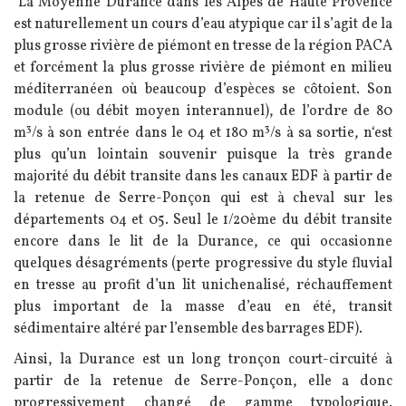
"La Moyenne Durance dans les Alpes de Haute Provence
est naturellement un cours d’eau atypique car il s’agit de la
plus grosse rivière de piémont en tresse de la région PACA
et forcément la plus grosse rivière de piémont en milieu
méditerranéen où beaucoup d’espèces se côtoient. Son
module (ou débit moyen interannuel), de l’ordre de 80
m³/s à son entrée dans le 04 et 180 m³/s à sa sortie, n‘est
plus qu’un lointain souvenir puisque la très grande
majorité du débit transite dans les canaux EDF à partir de
la retenue de Serre-Ponçon qui est à cheval sur les
départements 04 et 05. Seul le 1/20ème du débit transite
encore dans le lit de la Durance, ce qui occasionne
quelques désagréments (perte progressive du style fluvial
en tresse au profit d’un lit unichenalisé, réchauffement
plus important de la masse d’eau en été, transit
sédimentaire altéré par l’ensemble des barrages EDF).
Ainsi, la Durance est un long tronçon court-circuité à
partir de la retenue de Serre-Ponçon, elle a donc
progressivement changé de gamme typologique.