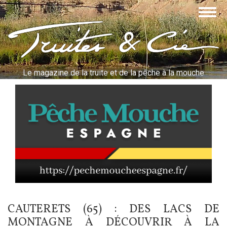
Aller
Togg
au
navig
contenu
Truites & Cie
principal
Le magazine de la truite et de la pêche à la mouche
CAUTERETS (65) : DES LACS DE
MONTAGNE À DÉCOUVRIR À LA