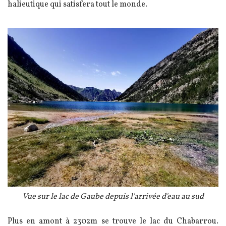
halieutique qui satisfera tout le monde.
Image
Légende
Vue sur le lac de Gaube depuis l'arrivée d'eau au sud
Texte
Plus en amont à 2302m se trouve le lac du Chabarrou.