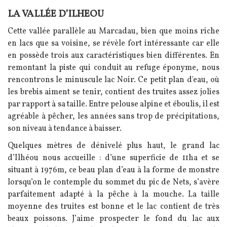
LA VALLÉE D’ILHEOU
Texte
Cette vallée parallèle au Marcadau, bien que moins riche
en lacs que sa voisine, se révèle fort intéressante car elle
en possède trois aux caractéristiques bien différentes. En
remontant la piste qui conduit au refuge éponyme, nous
rencontrons le minuscule lac Noir. Ce petit plan d'eau, où
les brebis aiment se tenir, contient des truites assez jolies
par rapport à sa taille. Entre pelouse alpine et éboulis, il est
agréable à pêcher, les années sans trop de précipitations,
son niveau à tendance à baisser.
Quelques mètres de dénivelé plus haut, le grand lac
d’Ilhéou nous accueille : d’une superficie de 11ha et se
situant à 1976m, ce beau plan d’eau à la forme de monstre
lorsqu’on le contemple du sommet du pic de Nets, s’avère
parfaitement adapté à la pêche à la mouche. La taille
moyenne des truites est bonne et le lac contient de très
beaux poissons. J’aime prospecter le fond du lac aux