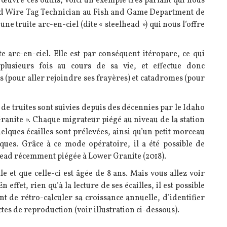
n œuvre ces outils, voici un exemple très parlant qui nous
d Wire Tag Technician au Fish and Game Department de
une truite arc-en-ciel (dite « steelhead ») qui nous l’offre
te arc-en-ciel. Elle est par conséquent itéropare, ce qui
plusieurs fois au cours de sa vie, et effectue donc
(pour aller rejoindre ses frayères) et catadromes (pour
 de truites sont suivies depuis des décennies par le Idaho
anite ». Chaque migrateur piégé au niveau de la station
elques écailles sont prélevées, ainsi qu’un petit morceau
ques. Grâce à ce mode opératoire, il a été possible de
elhead récemment piégée à Lower Granite (2018).
 et que celle-ci est âgée de 8 ans. Mais vous allez voir
 effet, rien qu’à la lecture de ses écailles, il est possible
 de rétro-calculer sa croissance annuelle, d’identifier
ctes de reproduction (voir illustration ci-dessous).