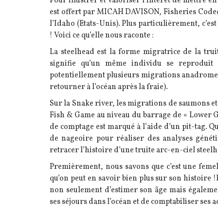
Texte
Pour illustrer et valoriser l’intérêt de mettre e
est offert par MICAH DAVISON, Fisheries Code
l’Idaho (Etats-Unis). Plus particulièrement, c’est 
! Voici ce qu’elle nous raconte :
La steelhead est la forme migratrice de la trui
signifie qu’un même individu se reproduit 
potentiellement plusieurs migrations anadromes 
retourner à l’océan après la fraie).
Sur la Snake river, les migrations de saumons et
Fish & Game au niveau du barrage de « Lower Gr
de comptage est marqué à l’aide d’un pit-tag. Qu
de nageoire pour réaliser des analyses généti
retracer l’histoire d’une truite arc-en-ciel ste
Premièrement, nous savons que c’est une femelle
qu’on peut en savoir bien plus sur son histoire !En
non seulement d’estimer son âge mais également
ses séjours dans l’océan et de comptabiliser ses a