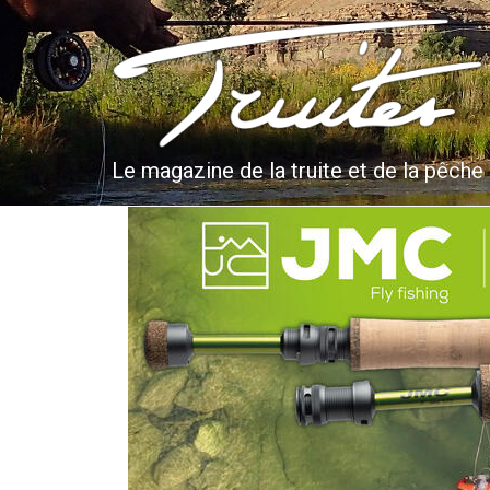
Aller
au
Truites & Cie
contenu
principal
Le magazine de la truite et de la pêche