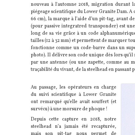
nouveau à l'automne 2018, migration durant la
piégeage scientifique du Lower Granite Dam. A ce
66 cm), la marque à l’aide d’un pit-tag, avant de
(pour passive integratred transponder) est une 
long de sa vie grâce à un code alphanumériqu
tailles (12 à 32 mm) et permettent de marquer tout
fonctionne comme un code-barre dans un superm
photo). Il délivre son code unique dès lors qu’
par une antenne (ou une zapette, comme au ma
traçabilité du vivant, de la steelhead en passant 
Texte
Au passage, les opérateurs en charge
Image
du suivi scientifique à Lower Granite
ont remarqué qu’elle avait souffert (et
survécu) à une morsure de phoque !
Depuis cette capture en 2018, notre
steelhead n’a jamais été recapturée,
mais son pit-tag nous permet de