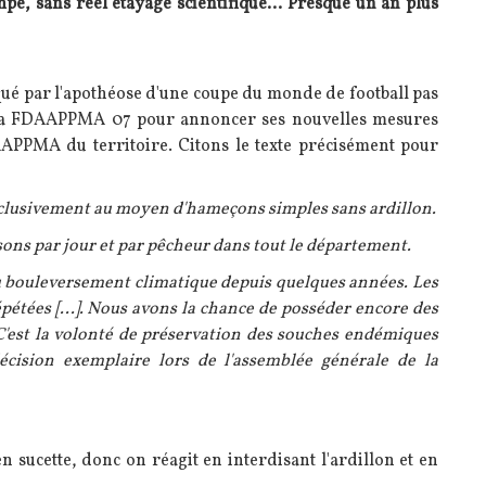
, sans réel étayage scientifique... Presque un an plus
ué par l'apothéose d'une coupe du monde de football pas
si la FDAAPPMA 07 pour annoncer ses nouvelles mesures
PPMA du territoire. Citons le texte précisément pour
xclusivement au moyen d'hameçons simples sans ardillon.
sons par jour et par pêcheur dans tout le département.
 du bouleversement climatique depuis quelques années. Les
pétées [...]. Nous avons la chance de posséder encore des
C'est la volonté de préservation des souches endémiques
cision exemplaire lors de l'assemblée générale de la
en sucette, donc on réagit en interdisant l'ardillon et en