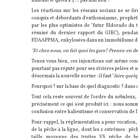
limitant le quota à 3"... pas mal non ?
Les réactions sur les réseaux sociaux ne se f
conquis et débordants d'enthousiasme, prophéti
par les plus optimistes de "futur Eldorado du to
résumé du dernier rapport du GIEC), pendant 
FDAAPPMA, enkylosées dans un immobilisme dé
"Et chez nous, on fait quoi les gars? Prenez-en de 
Tenez vous bien, ces injonctions ont même co
pourtant pas réputé pour ses rivières pelées et 
désormais la nouvelle norme : il faut "
faire quel
Pourquoi ? sur la base de quel diagnostic ? dans qu
Tout cela reste souvent de l'ordre du nébuleux,
précisément ce qui s'est produit ici : nous som
confusion entre halieutisme et conservation de l
Pour rappel, la réglementation a pour vocation, 
de la pêche à la ligne, dont les 2 extrêmes : pê
taille moyenne des truites VS pêche de be