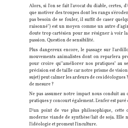
Alors, si l'on se fait l'avocat du diable, certes
que motiver des troupes dont les rangs s'érode
pas besoin de se fouler, il suffit de caser qu
raisonné") est un moyen comme un autre d'agir e
doute trop cartésien pour me résigner à voir l
passion. Question de sensibilité.
Plus dangereux encore, le passage sur l'ardill
mouvements animalistes dont on reparlera pr
pour croire qu'"améliorer nos pratiques" au s
précision est de taille car notre prisme de visio
sujet) peut calmer les ardeurs de ces idéologue
de mesure ?
Ne pas assumer notre impact nous conduit au 
pratiques y concourt également. L'enfer est pavé
D'un point de vue plus philosophique, cette
moderne viande de synthèse/lait de soja. Elle n
l'idéologie et promeut l'inculture.