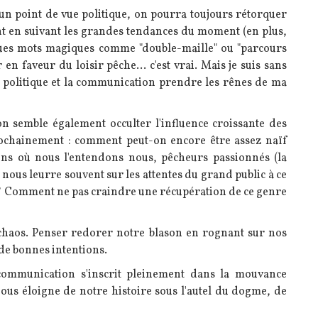
, d'un point de vue politique, on pourra toujours rétorquer
nt en suivant les grandes tendances du moment (en plus,
elques mots magiques comme "double-maille" ou "parcours
n faveur du loisir pêche... c'est vrai. Mais je suis sans
a politique et la communication prendre les rênes de ma
on semble également occulter l'influence croissante des
ochainement : comment peut-on encore être assez naïf
ens où nous l'entendons nous, pêcheurs passionnés (la
n nous leurre souvent sur les attentes du grand public à ce
s ? Comment ne pas craindre une récupération de ce genre
chaos. Penser redorer notre blason en rognant sur nos
 de bonnes intentions.
 communication s'inscrit pleinement dans la mouvance
ous éloigne de notre histoire sous l'autel du dogme, de