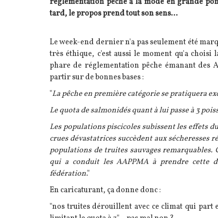
réglementation pêche à la mode en grande pompe
tard, le propos prend tout son sens...
Texte
Le week-end dernier n'a pas seulement été marq
très éthique, c'est aussi le moment qu'a choi
phare de réglementation pêche émanant des AA
partir sur de bonnes bases :
"
La pêche en première catégorie se pratiquera e
Le quota de salmonidés quant à lui passe à 3 pois
Les populations piscicoles subissent les effets
crues dévastatrices succèdent aux sécheresses ré
populations de truites sauvages remarquables. 
qui a conduit les AAPPMA à prendre cette dé
fédération
."
En caricaturant, ça donne donc :
"nos truites dérouillent avec ce climat qui part 