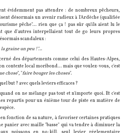
irent évidemment pas attendre : de nombreux pêcheurs,
sent désormais un avenir radieux à l'Ardèche (qualifiée
urisme pêche"... rien que ça ! pas sûr qu'ils aient lu le
que d'autres interpellaient tout de go leurs propres
sormais scandaleux :
la graine un peu !"..
.
ncerné des départements comme celui des Hautes-Alpes,
son contexte local moribond... mais que voulez-vous, c'est
que chose
", "
faire bouger les choses
".
el but ? avec quels leviers efficaces ?
 quand on ne mélange pas tout et n'importe quoi. Et c'est
mes repartis pour un énième tour de piste en matière de
'espèce.
en fonction de sa nature, à favoriser certaines pratiques
che panier avec maille "basse" qui va tendre à diminuer la
aux poissons en no-kill, seul levier réglementaire