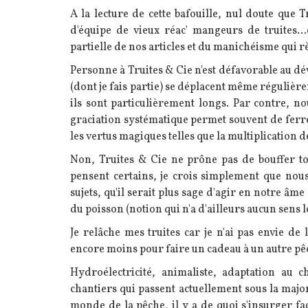
A la lecture de cette bafouille, nul doute que 
d'équipe de vieux réac' mangeurs de truites...
partielle de nos articles et du manichéisme qui r
Personne à Truites & Cie n'est défavorable au d
(dont je fais partie) se déplacent même réguliè
ils sont particulièrement longs. Par contre, no
graciation systématique permet souvent de ferre
les vertus magiques telles que la multiplication d
Non, Truites & Cie ne prône pas de bouffer tou
pensent certains, je crois simplement que nou
sujets, qu'il serait plus sage d'agir en notre âm
du poisson (notion qui n'a d'ailleurs aucun sens 
Je relâche mes truites car je n'ai pas envie de
encore moins pour faire un cadeau à un autre pê
Hydroélectricité, animaliste, adaptation au c
chantiers qui passent actuellement sous la major
monde de la pêche, il y a de quoi s'insurger f