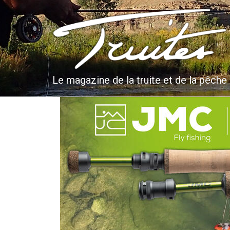
Aller
au
Truites & Cie
contenu
principal
Le magazine de la truite et de la pêche