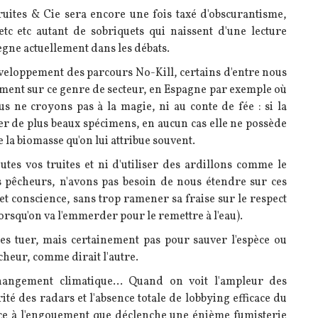
Truites & Cie sera encore une fois taxé d'obscurantisme,
etc etc autant de sobriquets qui naissent d'une lecture
ègne actuellement dans les débats.
éveloppement des parcours No-Kill, certains d'entre nous
rement sur ce genre de secteur, en Espagne par exemple où
us ne croyons pas à la magie, ni au conte de fée : si la
r de plus beaux spécimens, en aucun cas elle ne possède
e la biomasse qu'on lui attribue souvent.
tes vos truites et ni d'utiliser des ardillons comme le
s pêcheurs, n'avons pas besoin de nous étendre sur ces
e et conscience, sans trop ramener sa fraise sur le respect
lorsqu'on va l'emmerder pour le remettre à l'eau).
 les tuer, mais certainement pas pour sauver l'espèce ou
cheur, comme dirait l'autre.
hangement climatique...
Quand on voit l'ampleur des
ité des radars et l'absence totale de lobbying efficace du
ace à l'engouement que déclenche une énième fumisterie