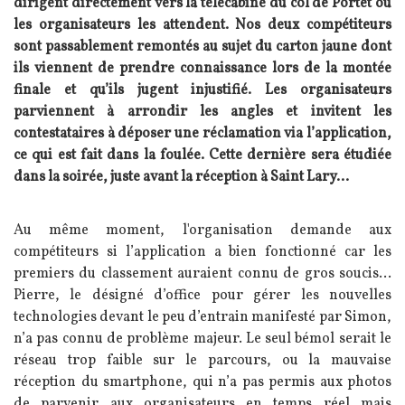
dirigent directement vers la télécabine du col de Portet où
les organisateurs les attendent. Nos deux compétiteurs
sont passablement remontés au sujet du carton jaune dont
ils viennent de prendre connaissance lors de la montée
finale et qu’ils jugent injustifié. Les organisateurs
parviennent à arrondir les angles et invitent les
contestataires à déposer une réclamation via l’application,
ce qui est fait dans la foulée. Cette dernière sera étudiée
dans la soirée, juste avant la réception à Saint Lary...
Texte
Au même moment, l'organisation demande aux
compétiteurs si l’application a bien fonctionné car les
premiers du classement auraient connu de gros soucis...
Pierre, le désigné d’office pour gérer les nouvelles
technologies devant le peu d’entrain manifesté par Simon,
n’a pas connu de problème majeur. Le seul bémol serait le
réseau trop faible sur le parcours, ou la mauvaise
réception du smartphone, qui n’a pas permis aux photos
de parvenir aux organisateurs en temps réel mais