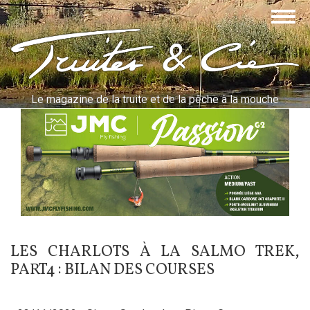
Aller
Togg
au
navig
contenu
Truites & Cie
principal
Le magazine de la truite et de la pêche à la mouche
LES CHARLOTS À LA SALMO TREK,
PART4 : BILAN DES COURSES