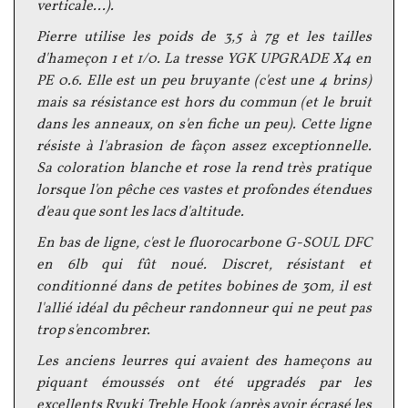
verticale...).
Pierre utilise les poids de 3,5 à 7g et les tailles
d'hameçon 1 et 1/0. La tresse YGK UPGRADE X4 en
PE 0.6. Elle est un peu bruyante (c'est une 4 brins)
mais sa résistance est hors du commun (et le bruit
dans les anneaux, on s'en fiche un peu). Cette ligne
résiste à l'abrasion de façon assez exceptionnelle.
Sa coloration blanche et rose la rend très pratique
lorsque l'on pêche ces vastes et profondes étendues
d'eau que sont les lacs d'altitude.
En bas de ligne, c'est le fluorocarbone G-SOUL DFC
en 6lb qui fût noué. Discret, résistant et
conditionné dans de petites bobines de 30m, il est
l'allié idéal du pêcheur randonneur qui ne peut pas
trop s'encombrer.
Les anciens leurres qui avaient des hameçons au
piquant émoussés ont été upgradés par les
excellents Ryuki Treble Hook (après avoir écrasé les