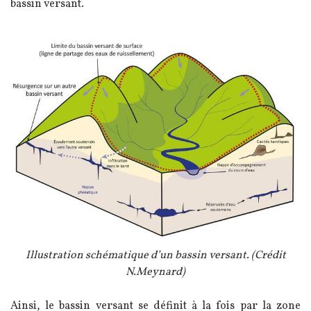
bassin versant.
Image
Légende
Illustration schématique d’un bassin versant. (Crédit
N.Meynard)
Texte
Ainsi, le bassin versant se définit à la fois par la zone