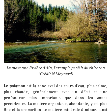
Légende
La moyenne Rivière d’Ain, l’exemple parfait du rhithron
(Crédit N.Meynard)
Texte
Le potamon
est la zone aval des cours d’eau, plus calme,
plus chaude, généralement avec un débit et une
profondeur plus importants que dans les zones
précédentes. La matière organique, abondante, y est plus
fine et la proportion de matière minérale diminue, ainsi