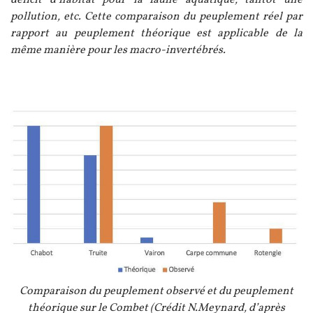
déficit d’habitat pour la faune aquatique, tantôt une
pollution, etc. Cette comparaison du peuplement réel par
rapport au peuplement théorique est applicable de la
même manière pour les macro-invertébrés.
Image
Légende
Comparaison du peuplement observé et du peuplement
théorique sur le Combet (Crédit N.Meynard, d’après