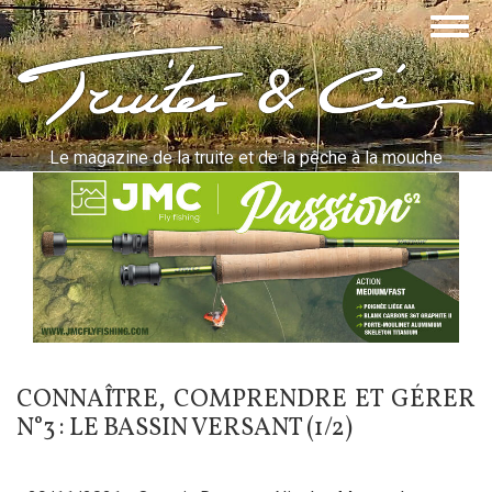
Aller
Togg
au
navig
contenu
Truites & Cie
principal
Le magazine de la truite et de la pêche à la mouche
CONNAÎTRE, COMPRENDRE ET GÉRER
N°3 : LE BASSIN VERSANT (1/2)