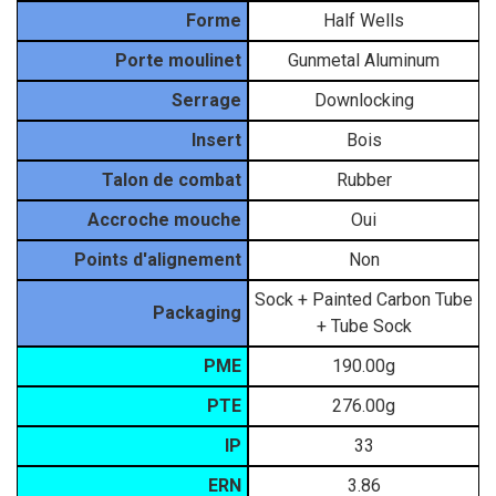
Forme
Half Wells
Porte moulinet
Gunmetal Aluminum
Serrage
Downlocking
Insert
Bois
Talon de combat
Rubber
Accroche mouche
Oui
Points d'alignement
Non
Sock + Painted Carbon Tube
Packaging
+ Tube Sock
PME
190.00g
PTE
276.00g
IP
33
ERN
3.86