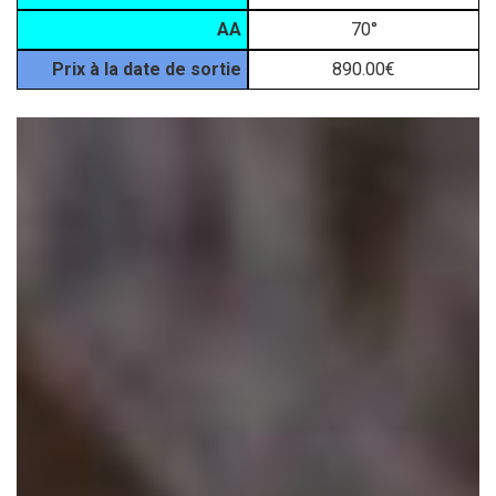
AA
70°
Prix à la date de sortie
890.00€