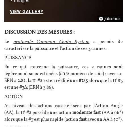
7 Images
VIEW GALLERY
DISCUSSION DES MESURES :
Texte
Le
protocole Common Cents System
a permis de
caractériser la puissance et l'action de ces 3 cannes :
PUISSANCE
En ce qui concerne la puissance, ces 2 cannes sont
légèrement sous-estimées (d'1/2 numéro de soie) : avec un
ERN à 2.82, la 11' #2 est en réalité une
#2/3
alors que la 11' #3
est une
#3/4
(ERN à 3.86).
ACTION
Au niveau des actions caractérisées par l'Action Angle
(AA), la 11' #2 possède une action
moderate fast
(AA à 66°)
alors que la #3 est plus rapide (action
fast
avec un AA à 70°).