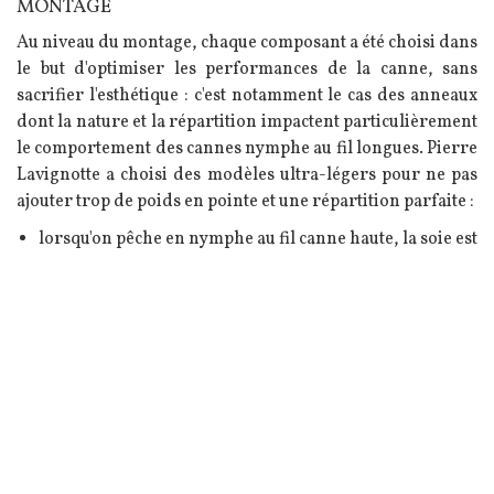
MONTAGE
Au niveau du montage, chaque composant a été choisi dans
le but d'optimiser les performances de la canne, sans
sacrifier l'esthétique : c'est notamment le cas des anneaux
dont la nature et la répartition impactent particulièrement
le comportement des cannes nymphe au fil longues. Pierre
Lavignotte a choisi des modèles ultra-légers pour ne pas
ajouter trop de poids en pointe et une répartition parfaite :
lorsqu'on pêche en nymphe au fil canne haute, la soie est
susceptible de former un ventre et de descendre dans
les anneaux si le premier est trop éloigné de votre main
gauche. Une distance à la poignée inférieure à 40cm
est préconisée pour limiter ce phénomène (et elle sera
encore plus efficace si elle est inférieure à 30cm comme
c'est le cas ici, avec 27cm.
la distance entre le premier et le deuxième anneau de
moins de 30cm permet de limiter la formation de
boucle dans la soie à ce niveau en cas de vent latéral par