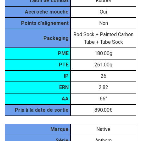
Talon de combat
Rubber
Accroche mouche
Oui
Points d'alignement
Non
Rod Sock + Painted Carbon
Packaging
Tube + Tube Sock
PME
180.00g
PTE
261.00g
IP
26
ERN
2.82
AA
66°
Prix à la date de sortie
890.00€
Matériel
Marque
Native
Série
Anthem