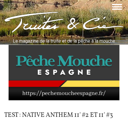
Aller
Togg
au
navig
contenu
Truites & Cie
principal
Le magazine de la truite et de la pêche à la mouche
TEST : NATIVE ANTHEM 11' #2 ET 11' #3