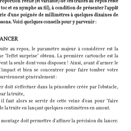
oportion réelle (et variable) de ces truites au repos reste
 toc et en nymphe au fil), à condition de présenter l'appât
arie d'une poignée de millimètres à quelques dizaines de
ssons. Voici quelques conseils pour y parvenir :
LANCER
truite au repos, le paramètre majeur à considérer est la
e "l'effet surprise" obtenu. La première cartouche est la
vent la seule dont vous disposez ! Ainsi, avant d'armer le
 d'impact et bien se concentrer pour faire tomber votre
e surviennent généralement :
er doit s'effectuer dans la pénombre créée par l'obstacle,
ar la truite,
il faut alors se servir de cette veine d'eau pour "faire
de la truite en lançant quelques centimètres en amont.
u montage doit permettre d'affiner la précision du lancer.