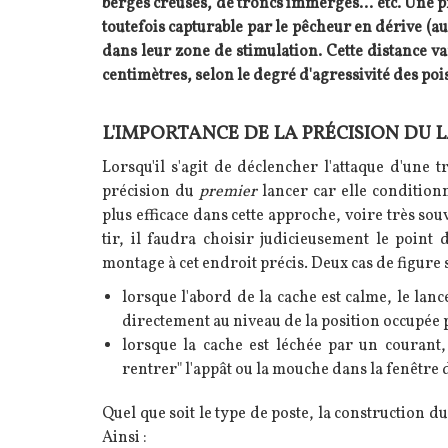
berges creuses, de troncs immergés... etc. Une pr
toutefois capturable par le pêcheur en dérive (au
dans leur zone de stimulation. Cette distance v
centimètres, selon le degré d'agressivité des poi
L'IMPORTANCE DE LA PRÉCISION DU 
Texte
Lorsqu'il s'agit de déclencher l'attaque d'une 
précision du
premier
lancer car elle conditionn
plus efficace dans cette approche, voire très sou
tir, il faudra choisir judicieusement le point
montage à cet endroit précis. Deux cas de figur
lorsque l'abord de la cache est calme, le lanc
directement au niveau de la position occupée p
lorsque la cache est léchée par un courant, 
rentrer" l'appât ou la mouche dans la fenêtre 
Quel que soit le type de poste, la construction d
Ainsi :