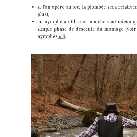
si l'on opère au toc, la plombée sera relati
plus),
en nymphe au fil, une mouche vaut mieux que
simple phase de descente du montage (voir à
nymphes
ici
).
Image