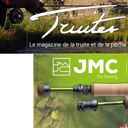
Aller
au
Truites & Cie
contenu
principal
Le magazine de la truite et de la pêche