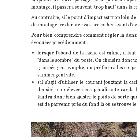
la qualité de votre passage. Si le point d'impa
montage, il passera souvent "trop haut" dans la c
Au contraire, si le point d'impact est trop loin de
du montage, ce dernier va s'accrocher avant d'avo
Pour bien comprendre comment régler la densit
évoquées précédemment :
lorsque l'abord de la cache est calme, il fa
"dans le sombre" du poste. On choisira donc un
groupée ; en nymphe, on préférera les corps l
s'immergent vite,
s'il s'agit d'utiliser le courant jouxtant la
densité trop élevée sera pénalisante car la l
faudra donc bien ajuster le poids de sorte que
est de parvenir près du fond là où se trouve le
Image