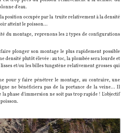
ct est trop près du poisson relativement à la densité du
olonne d'eau.
 la position occupée par la truite relativement à la densité
ir atteint le poisson...
é du montage, reprenons les 2 types de configurations
ut faire plonger son montage le plus rapidement possible
e densité plutôt élevée : au toc, la plombée sera lourde et
isses et/ou les billes tungstène relativement grosses qui
 cache pour y faire pénétrer le montage, au contraire, une
igne ne bénéficiera pas de la portance de la veine... Il
 la phase d'immersion ne soit pas trop rapide ! L'objectif
 poisson.