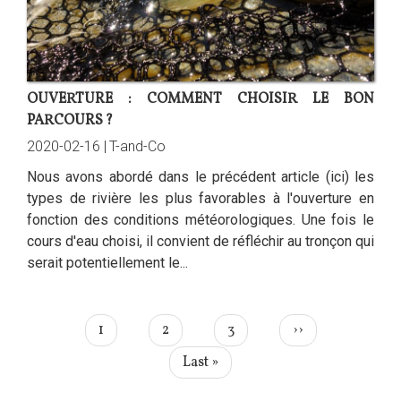
OUVERTURE : COMMENT CHOISIR LE BON
PARCOURS ?
2020-02-16 |
T-and-Co
Nous avons abordé dans le précédent article (ici) les
types de rivière les plus favorables à l'ouverture en
fonction des conditions météorologiques. Une fois le
cours d'eau choisi, il convient de réfléchir au tronçon qui
serait potentiellement le...
PAGINATION
Page
1
Page
2
Page
3
Page
››
courante
suivante
Dernière
Last »
page