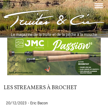
Aller
Togg
au
navig
contenu
Truites & Cie
principal
Le magazine de la truite et de la pêche à la mouche
LES STREAMERS À BROCHET
20/12/2023 -
Eric Bacon