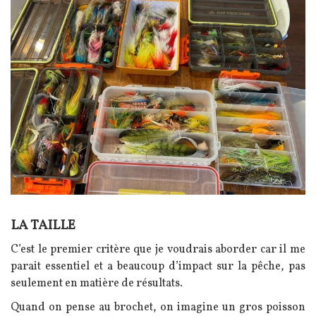
Image
LA TAILLE
Texte
C’est le premier critère que je voudrais aborder car il me
parait essentiel et a beaucoup d’impact sur la pêche, pas
seulement en matière de résultats.
Quand on pense au brochet, on imagine un gros poisson