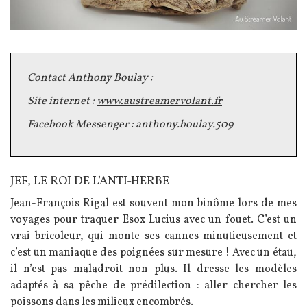
Texte
Contact Anthony Boulay :
Site internet :
www.austreamervolant.fr
Facebook Messenger : anthony.boulay.509
JEF, LE ROI DE L’ANTI-HERBE
Texte
Jean-François Rigal est souvent mon binôme lors de mes
voyages pour traquer Esox Lucius avec un fouet. C’est un
vrai bricoleur, qui monte ses cannes minutieusement et
c’est un maniaque des poignées sur mesure ! Avec un étau,
il n’est pas maladroit non plus. Il dresse les modèles
adaptés à sa pêche de prédilection : aller chercher les
poissons dans les milieux encombrés.