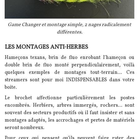
Légende
Game Changer et montage simple, 2 nages radicalement
différentes.
LES MONTAGES ANTI-HERBES
Texte
Hameçons texans, brin de fluo enrobant l’hameçon ou
double brin de fluo monté perpendiculairement, voilà
quelques exemples de montages tout-terrain...
Ces
streamers sont pour moi INDISPENSABLES dans votre
boite.
Le brochet affectionne particulièrement les postes
encombrés. Herbiers, arbres immergés, rochers… sont
souvent des secteurs productifs où il faut insister et sans
montages adaptés, les accrochages et pertes de matériels
seront nombreux.
Pour ceux qui pensent qu’ils peuvent faire rater des