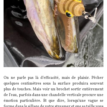
Texte
On ne parle pas là d’efficacité, mais de plaisir. Pêcher
quelques centimètres sous la surface produira souvent
plus de touches. Mais voir un brochet sortir entièrement
de l’eau, parfois dans une chandelle verticale procure une
émotion particulière. Et que dire, lorsqu’une vague se
forme dans le sillage de votre streamer et que sa taille vous