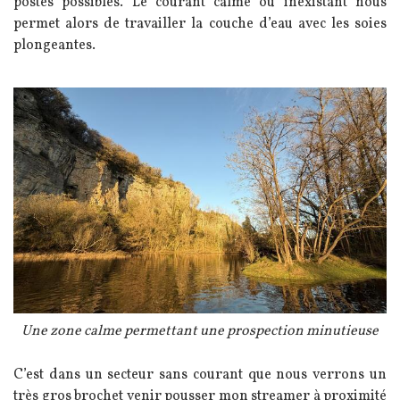
postes possibles. Le courant calme ou inexistant nous
permet alors de travailler la couche d’eau avec les soies
plongeantes.
Image
Légende
Une zone calme permettant une prospection minutieuse
Texte
C’est dans un secteur sans courant que nous verrons un
très gros brochet venir pousser mon streamer à proximité