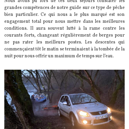
Texte
Nous avons pu lors de ces deux séjours constater les
grandes compétences de notre guide sur ce type de pêche
bien particulier. Ce qui nous a le plus marqué est son
engagement total pour nous mettre dans les meilleures
conditions. Il aura souvent lutté à la rame contre les
courants forts, changeant régulièrement de berges pour
ne pas rater les meilleurs postes. Les descentes qui
commençaient tôt le matin se terminaient à la tombée de la
nuit pour nous offrir un maximum de temps sur l’eau.
Image