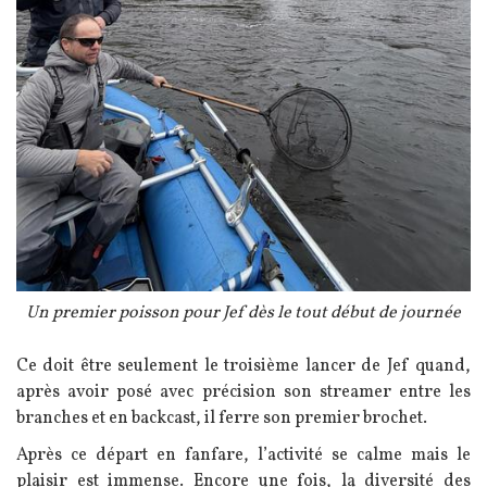
Légende
Un premier poisson pour Jef dès le tout début de journée
Texte
Ce doit être seulement le troisième lancer de Jef quand,
après avoir posé avec précision son streamer entre les
branches et en backcast, il ferre son premier brochet.
Après ce départ en fanfare, l’activité se calme mais le
plaisir est immense. Encore une fois, la diversité des