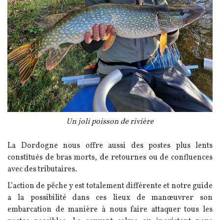
Légende
Un joli poisson de rivière
Texte
La Dordogne nous offre aussi des postes plus lents
constitués de bras morts, de retournes ou de confluences
avec des tributaires.
L’action de pêche y est totalement différente et notre guide
a la possibilité dans ces lieux de manœuvrer son
embarcation de manière à nous faire attaquer tous les