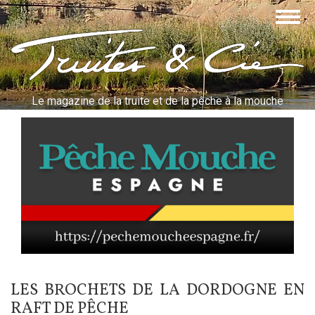
Aller
Togg
au
navig
contenu
Truites & Cie
principal
Le magazine de la truite et de la pêche à la mouche
LES BROCHETS DE LA DORDOGNE EN
RAFT DE PÊCHE