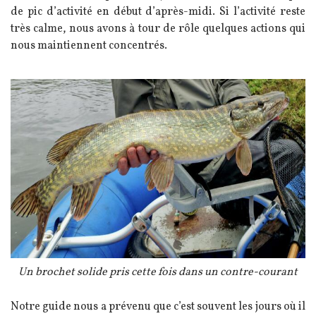
de pic d’activité en début d’après-midi. Si l’activité reste
très calme, nous avons à tour de rôle quelques actions qui
nous maintiennent concentrés.
Image
Légende
Un brochet solide pris cette fois dans un contre-courant
Texte
Notre guide nous a prévenu que c’est souvent les jours où il