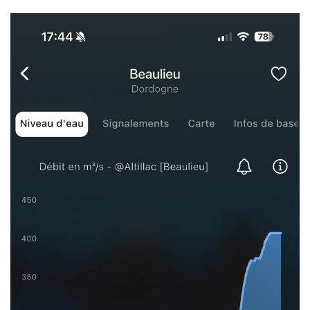
Image