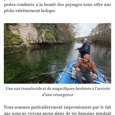
postes combinée à la beauté des paysages nous offre une
pêche extrêmement ludique.
Image
Légende
Une eau translucide et de magnifiques herbiers à l’arrivée
d’une résurgence
Texte
Nous sommes particulièrement impressionnés par le fait
que nous ne voyons aucun signe de vie humaine pendant