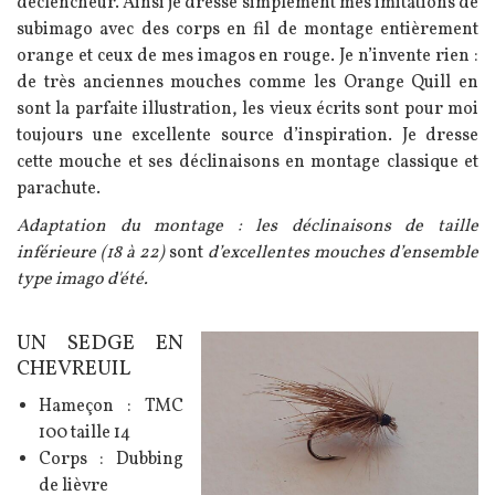
déclencheur. Ainsi je dresse simplement mes imitations de
subimago avec des corps en fil de montage entièrement
orange et ceux de mes imagos en rouge. Je n’invente rien :
de très anciennes mouches comme les Orange Quill en
sont la parfaite illustration, les vieux écrits sont pour moi
toujours une excellente source d’inspiration. Je dresse
cette mouche et ses déclinaisons en montage classique et
parachute.
Adaptation du montage : les déclinaisons de taille
inférieure (18 à 22)
sont
d’excellentes mouches d’ensemble
type imago d'été.
UN SEDGE EN
Texte
Image
CHEVREUIL
Hameçon : TMC
100 taille 14
Corps : Dubbing
de lièvre