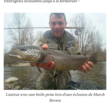
rithrogena utilisables jusqu’à la fermeture !
Image
Légende
L'auteur avec une belle prise lors d'une éclosion de March
Brown