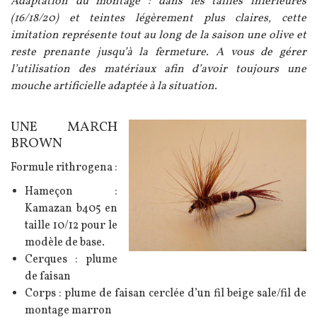
Adaptation du montage : dans les tailles inférieures
(16/18/20) et teintes légèrement plus claires, cette
imitation représente tout au long de la saison une olive et
reste prenante jusqu’à la fermeture. A vous de gérer
l’utilisation des matériaux afin d’avoir toujours une
mouche artificielle adaptée à la situation.
UNE MARCH
Texte
Image
BROWN
Formule rithrogena :
Hameçon :
Kamazan b405 en
taille 10/12 pour le
modèle de base.
Cerques : plume
de faisan
Corps : plume de faisan cerclée d’un fil beige sale/fil de
montage marron