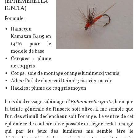
(EPHEMERELLA
IGNITA)
Formule :
Hameçon
Kamazan B405 en
14/16 pour le
modèle de base
Cerques : plume
de coq gris
Corps : soie de montage orange(lumineux) vernis
Ailes : Poil de chevreuil teinté gris acier ou cdc
Hackles : plume de coq gris moyen
Lors du dressage subimago d’
Ephemerella ignita
, bien que
la teinte générale de l'insecte soit olive, il me semble que
l'un des stimuli déclencheur soit l’orange. Le ventre de cet
éphémère de couleur olive possède un léger reflet orangé
qui par les jeux des lumières me semble être le