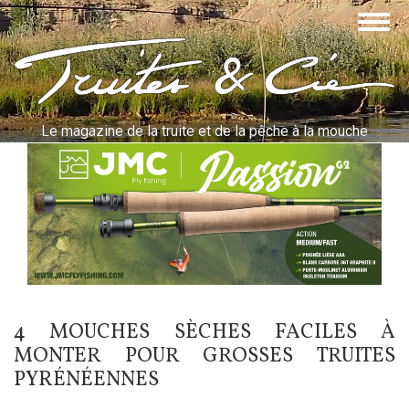
Aller
Togg
au
navig
contenu
Truites & Cie
principal
Le magazine de la truite et de la pêche à la mouche
4 MOUCHES SÈCHES FACILES À
MONTER POUR GROSSES TRUITES
PYRÉNÉENNES