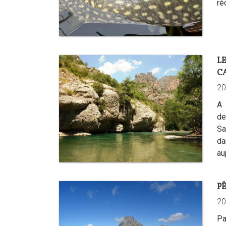
réc
L
C
20
A 
de
Sa
da
au
PÊ
20
Pa