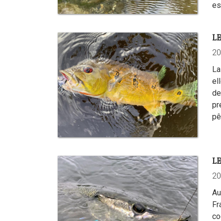
es
LE
20
La
el
de
pr
pê
LE
20
Au
Fr
co