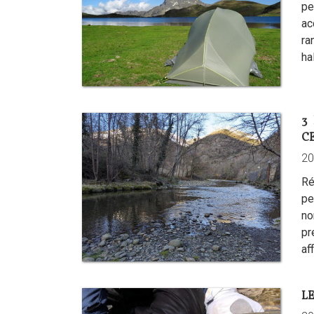
pe
ac
ra
ha
3
C
20
Ré
pe
no
pr
af
LE