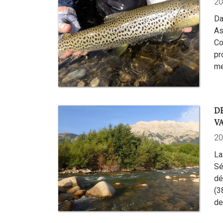
20
Da
As
C
pr
me
D
VA
20
La
Sé
dé
(3
de