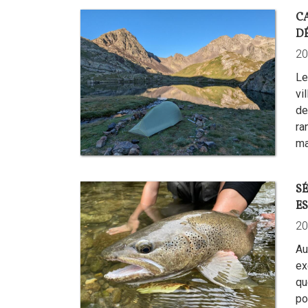
C
D
20
Le
vi
de
ra
ma
S
E
20
Au
ex
qu
po